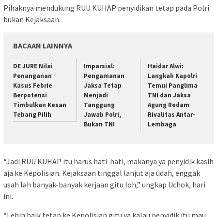
Pihaknya mendukung RUU KUHAP penyidikan tetap pada Polri
bukan Kejaksaan.
BACAAN LAINNYA
DE JURE Nilai
Imparsial:
Haidar Alwi:
Penanganan
Pengamanan
Langkah Kapolri
Kasus Febrie
Jaksa Tetap
Temui Panglima
Berpotensi
Menjadi
TNI dan Jaksa
Timbulkan Kesan
Tanggung
Agung Redam
Tebang Pilih
Jawab Polri,
Rivalitas Antar-
Bukan TNI
Lembaga
“Jadi RUU KUHAP itu harus hati-hati, makanya ya penyidik kasih
aja ke Kepolisian. Kejaksaan tinggal lanjut aja udah, enggak
usah lah banyak-banyak kerjaan gitu loh,” ungkap Uchok, hari
ini.
“Lebih baik tetap ke Kepolisian gitu ya kalau penyidik itu mau