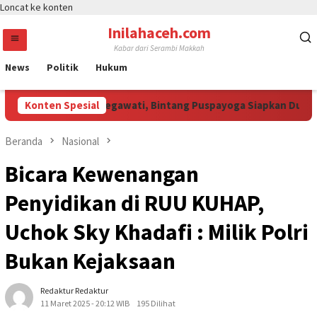
Loncat ke konten
Inilahaceh.com
Kabar dari Serambi Makkah
News
Politik
Hukum
li Curi Perhatian Megawati, Bintang Puspayoga Siapkan Dukunga
Konten Spesial
Beranda
Nasional
Bicara Kewenangan
Penyidikan di RUU KUHAP,
Uchok Sky Khadafi : Milik Polri
Bukan Kejaksaan
Redaktur Redaktur
11 Maret 2025 - 20:12 WIB
195 Dilihat