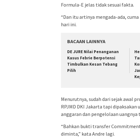
Formula-E jelas tidak sesuai fakta.
“Dan itu artinya mengada-ada, cuma 
hari ini.
BACAAN LAINNYA
DE JURE Nilai Penanganan
He
Kasus Febrie Berpotensi
Ta
Timbulkan Kesan Tebang
Ko
Pilih
Ja
Ke
Menurutnya, sudah dari sejak awal p
RPJMD DKI Jakarta tapi dipaksakan 
anggaran dan pengelolaan uangnya t
“Bahkan bukti transfer Commitment-f
diminta,” kata Andre lagi.