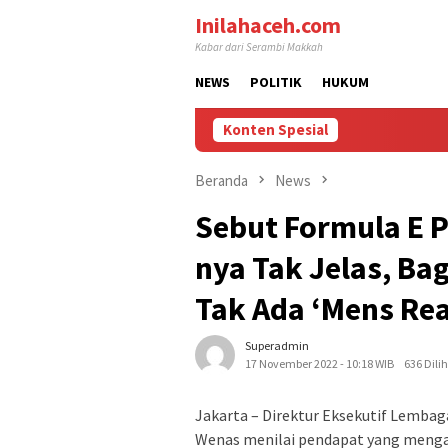
Loncat
Inilahaceh.com
ke
Kabar dari Serambi Makkah
konten
NEWS
POLITIK
HUKUM
Konten Spesial
Beranda
News
Sebut Formula E P
nya Tak Jelas, B
Tak Ada ‘Mens Rea
Superadmin
17 November 2022 - 10:18 WIB
636 Dili
Jakarta – Direktur Eksekutif Lembaga
Wenas menilai pendapat yang mengat