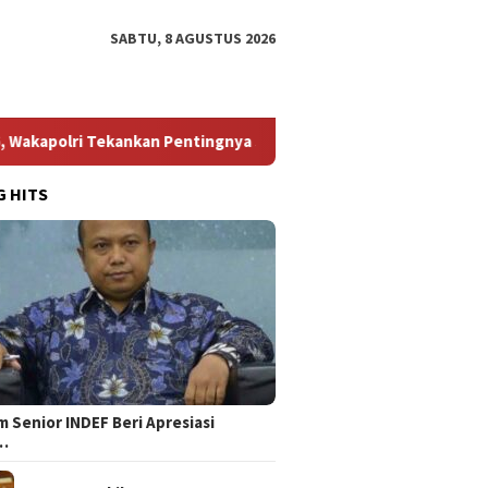
SABTU, 8 AGUSTUS 2026
olri Tekankan Pentingnya Sportivitas
RUU HAM Jadi Mome
G HITS
 Senior INDEF Beri Apresiasi
…