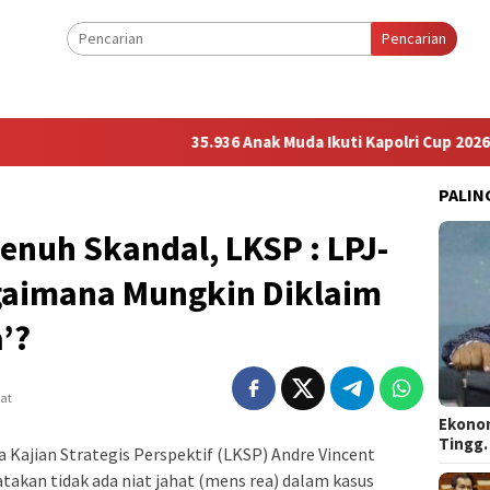
Pencarian
35.936 Anak Muda Ikuti Kapolri Cup 2026, Wakap
PALIN
enuh Skandal, LKSP : LPJ-
agaimana Mungkin Diklaim
’?
hat
Ekonom
Tingg
 Kajian Strategis Perspektif (LKSP) Andre Vincent
akan tidak ada niat jahat (mens rea) dalam kasus