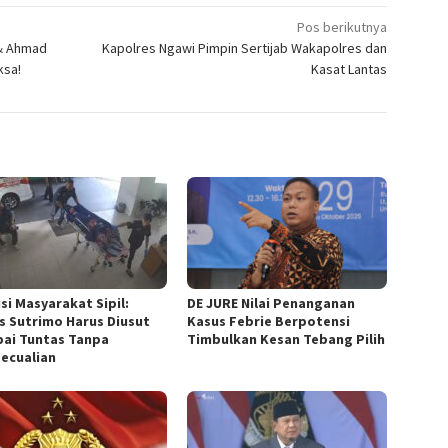
Pos berikutnya
 & Ahmad
Kapolres Ngawi Pimpin Sertijab Wakapolres dan
ksa!
Kasat Lantas
si Masyarakat Sipil:
DE JURE Nilai Penanganan
s Sutrimo Harus Diusut
Kasus Febrie Berpotensi
ai Tuntas Tanpa
Timbulkan Kesan Tebang Pilih
ecualian