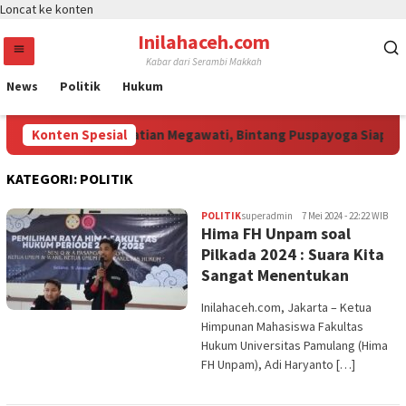
Loncat ke konten
Inilahaceh.com
Kabar dari Serambi Makkah
News
Politik
Hukum
Bang Jali Curi Perhatian Megawati, Bintang Puspayoga Siapkan
Konten Spesial
KATEGORI:
POLITIK
POLITIK
superadmin
7 Mei 2024 - 22:22 WIB
Hima FH Unpam soal
Pilkada 2024 : Suara Kita
Sangat Menentukan
Inilahaceh.com, Jakarta – Ketua
Himpunan Mahasiswa Fakultas
Hukum Universitas Pamulang (Hima
FH Unpam), Adi Haryanto […]