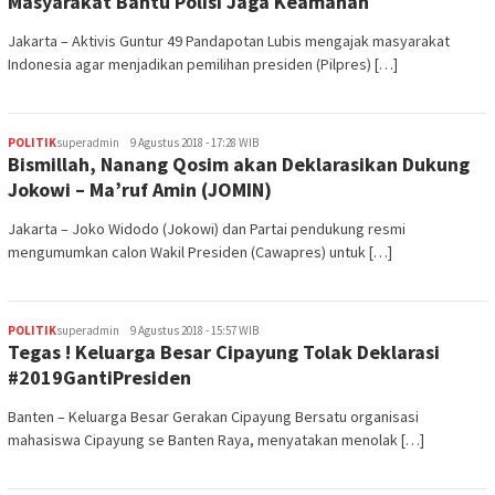
Masyarakat Bantu Polisi Jaga Keamanan
Jakarta – Aktivis Guntur 49 Pandapotan Lubis mengajak masyarakat
Indonesia agar menjadikan pemilihan presiden (Pilpres) […]
POLITIK
superadmin
9 Agustus 2018 - 17:28 WIB
Bismillah, Nanang Qosim akan Deklarasikan Dukung
Jokowi – Ma’ruf Amin (JOMIN)
Jakarta – Joko Widodo (Jokowi) dan Partai pendukung resmi
mengumumkan calon Wakil Presiden (Cawapres) untuk […]
POLITIK
superadmin
9 Agustus 2018 - 15:57 WIB
Tegas ! Keluarga Besar Cipayung Tolak Deklarasi
#2019GantiPresiden
Banten – Keluarga Besar Gerakan Cipayung Bersatu organisasi
mahasiswa Cipayung se Banten Raya, menyatakan menolak […]