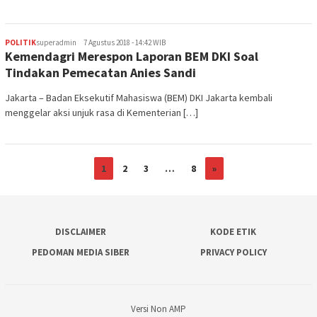
POLITIK
superadmin
7 Agustus 2018 - 14:42 WIB
Kemendagri Merespon Laporan BEM DKI Soal
Tindakan Pemecatan Anies Sandi
Jakarta – Badan Eksekutif Mahasiswa (BEM) DKI Jakarta kembali
menggelar aksi unjuk rasa di Kementerian […]
1
2
3
…
8
»
DISCLAIMER
KODE ETIK
PEDOMAN MEDIA SIBER
PRIVACY POLICY
Versi Non AMP