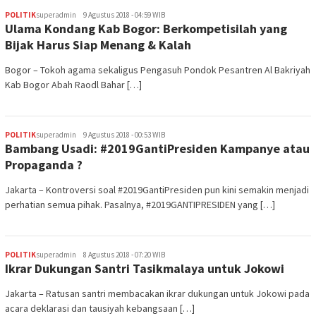
POLITIK
superadmin
9 Agustus 2018 - 04:59 WIB
Ulama Kondang Kab Bogor: Berkompetisilah yang
Bijak Harus Siap Menang & Kalah
Bogor – Tokoh agama sekaligus Pengasuh Pondok Pesantren Al Bakriyah
Kab Bogor Abah Raodl Bahar […]
POLITIK
superadmin
9 Agustus 2018 - 00:53 WIB
Bambang Usadi: #2019GantiPresiden Kampanye atau
Propaganda ?
Jakarta – Kontroversi soal #2019GantiPresiden pun kini semakin menjadi
perhatian semua pihak. Pasalnya, #2019GANTIPRESIDEN yang […]
POLITIK
superadmin
8 Agustus 2018 - 07:20 WIB
Ikrar Dukungan Santri Tasikmalaya untuk Jokowi
Jakarta – Ratusan santri membacakan ikrar dukungan untuk Jokowi pada
acara deklarasi dan tausiyah kebangsaan […]