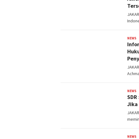
Ters
JAKAR
Indone
NEWS
s
Info
Huku
Peny
JAKART
Achma
NEWS
s
SDR 
Jika
JAKART
memin
NEWS
s