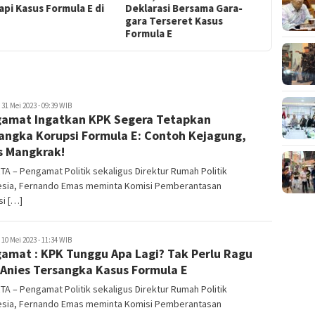
pi Kasus Formula E di
Deklarasi Bersama Gara-
Formula 
gara Terseret Kasus
Penyimp
Formula E
Dibalikn
uperadmin
31 Mei 2023 - 09:39 WIB
amat Ingatkan KPK Segera Tetapkan
angka Korupsi Formula E: Contoh Kejagung,
 Mangkrak!
A – Pengamat Politik sekaligus Direktur Rumah Politik
esia, Fernando Emas meminta Komisi Pemberantasan
si […]
uperadmin
10 Mei 2023 - 11:34 WIB
amat : KPK Tunggu Apa Lagi? Tak Perlu Ragu
 Anies Tersangka Kasus Formula E
A – Pengamat Politik sekaligus Direktur Rumah Politik
esia, Fernando Emas meminta Komisi Pemberantasan