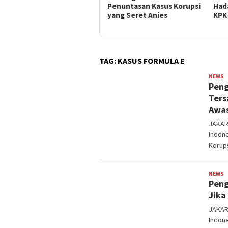
Formula E
Penuntasan Kasus Korupsi
Hada
yang Seret Anies
KPK
TAG:
KASUS FORMULA E
NEWS
s
Peng
Ters
Awas
JAKART
Indon
Korup
NEWS
s
Peng
Jika
JAKART
Indon