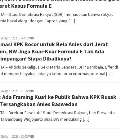
eret Kasus Formula E
TA – Studi Demokrasi Rakyat (SDR) memastikan bahwa rakyat
sia bakal alergi dengan Capres yang […]
uperadmin
28 April 2023 - 14:01 WIB
rmasi KPK Bocor untuk Bela Anies dari Jerat
m, BW Juga Koar-Koar Formula E Tak Ada
impangan! Siapa Dibaliknya?
A – Aktivis sekaligus Sekretaris Jenderal DPP Barabaja, Effendi
d mempertanyakan adanya kebocoran informasi internal […]
uperadmin
26 April 2023 - 11:25 WIB
: Ada Framing Kuat ke Publik Bahwa KPK Rusak
 Tersangkakan Anies Baswedan
A – Direktur Eksekutif Studi Demokrasi Rakyat, Hari Purwanto
ta Bambang Widjojanto alias BW mendukung […]
uperadmin
20 April 2023 - 13:06 WIB