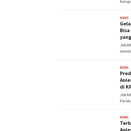
Korup
NEWS
s
Gela
Bisa
yang
JAKART
mendo
NEWS
s
Pred
Anie
di K
JAKART
Pereka
NEWS
s
Terb
Anie