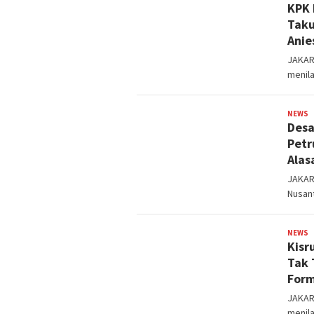
KPK 
Taku
Anie
JAKART
menila
NEWS
s
Desa
Petr
Alas
JAKART
Nusan
NEWS
s
Kisr
Tak 
Form
JAKART
menila