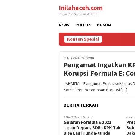
Loncat
Inilahaceh.com
ke
Kabar dari Serambi Makkah
konten
NEWS
POLITIK
HUKUM
Konten Spesial
RU
31 Mei 2023 - 09:39 WIB
Pengamat Ingatkan KP
Korupsi Formula E: C
JAKARTA – Pengamat Politik sekaligus 
Komisi Pemberantasan Korupsi […]
BERITA TERKAIT
10 Mei 2023 - 11:34 WIB
9 Mei 2023 - 15:53 WIB
4 Mei 
Pengamat : KPK Tunggu
Gelaran Formula E 2023
Pred
«
Apa Lagi? Tak Perlu Ragu
Bulan Depan, SDR : KPK Tak
Buba
Jika Anies Tersangka Kasus
Bisa Lagi Tunda-tunda
Baka