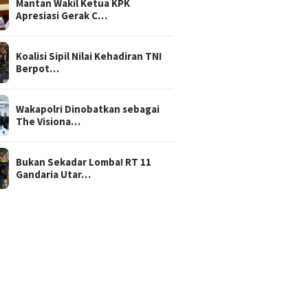
Mantan Wakil Ketua KPK
E Tak Ada
Baswedan
Benar-benar 
Apresiasi Gerak C…
angan! Siapa
Anies!
ya?
Koalisi Sipil Nilai Kehadiran TNI
Berpot…
Wakapolri Dinobatkan sebagai
The Visiona…
Bukan Sekadar Lomba! RT 11
Gandaria Utar…