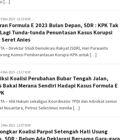
si […]
uperadmin
9 Mei 2023 - 15:53 WIB
ran Formula E 2023 Bulan Depan, SDR : KPK Tak
 Lagi Tunda-tunda Penuntasan Kasus Korupsi
 Seret Anies
A – Direktur Studi Demokrasi Rakyat (SDR), Hari Purwanto
rong Komisi Pemberantasan Korupsi KPK untuk […]
uperadmin
4 Mei 2023 - 13:17 WIB
iksi Koalisi Perubahan Bubar Tengah Jalan,
s Bakal Merana Sendiri Hadapi Kasus Formula E
PK
A – Ahli Hukum sekaligus Koordinator TPDI dan Advokat senior
t Nusantara, Petrus Selestinus menilai […]
uperadmin
3 Mei 2023 - 12:07 WIB
ongkar Koalisi Parpol Setengah Hati Usung
s, SDR : Belum Ada Deklarasi Bersama Gara-gara