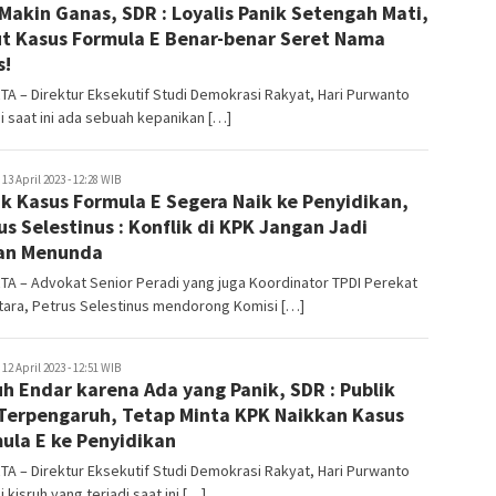
Makin Ganas, SDR : Loyalis Panik Setengah Mati,
t Kasus Formula E Benar-benar Seret Nama
s!
A – Direktur Eksekutif Studi Demokrasi Rakyat, Hari Purwanto
i saat ini ada sebuah kepanikan […]
uperadmin
13 April 2023 - 12:28 WIB
k Kasus Formula E Segera Naik ke Penyidikan,
us Selestinus : Konflik di KPK Jangan Jadi
an Menunda
A – Advokat Senior Peradi yang juga Koordinator TPDI Perekat
tara, Petrus Selestinus mendorong Komisi […]
uperadmin
12 April 2023 - 12:51 WIB
uh Endar karena Ada yang Panik, SDR : Publik
Terpengaruh, Tetap Minta KPK Naikkan Kasus
ula E ke Penyidikan
A – Direktur Eksekutif Studi Demokrasi Rakyat, Hari Purwanto
i kisruh yang terjadi saat ini […]