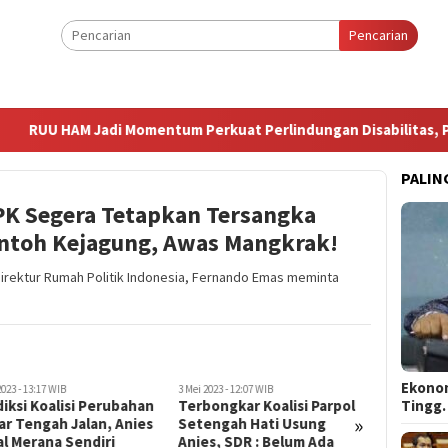
Pencarian
U HAM Jadi Momentum Perkuat Perlindungan Disabilitas, Perem
PALIN
K Segera Tetapkan Tersangka
ontoh Kejagung, Awas Mangkrak!
Direktur Rumah Politik Indonesia, Fernando Emas meminta
Ekonom
2023 - 13:17 WIB
3 Mei 2023 - 12:07 WIB
28 April 2023 
Tingg
iksi Koalisi Perubahan
Terbongkar Koalisi Parpol
Informas
»
r Tengah Jalan, Anies
Setengah Hati Usung
Bela Anie
l Merana Sendiri
Anies, SDR : Belum Ada
Hukum, 