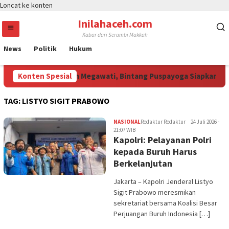
Loncat ke konten
Inilahaceh.com
Kabar dari Serambi Makkah
News
Politik
Hukum
Jali Curi Perhatian Megawati, Bintang Puspayoga Siapkan Dukun
Konten Spesial
TAG:
LISTYO SIGIT PRABOWO
NASIONAL
Redaktur Redaktur
24 Juli 2026 -
21:07 WIB
Kapolri: Pelayanan Polri
kepada Buruh Harus
Berkelanjutan
Jakarta – Kapolri Jenderal Listyo
Sigit Prabowo meresmikan
sekretariat bersama Koalisi Besar
Perjuangan Buruh Indonesia […]