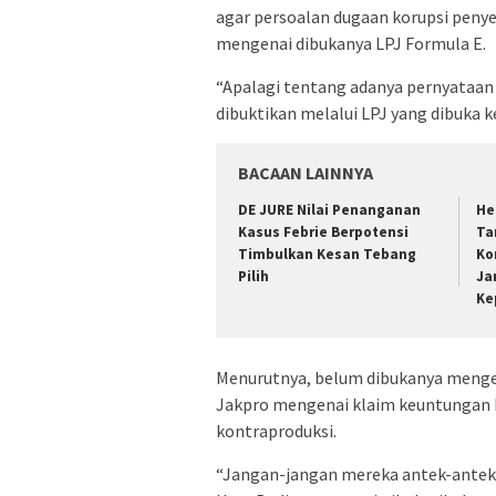
agar persoalan dugaan korupsi peny
mengenai dibukanya LPJ Formula E.
“Apalagi tentang adanya pernyataan
dibuktikan melalui LPJ yang dibuka k
BACAAN LAINNYA
DE JURE Nilai Penanganan
He
Kasus Febrie Berpotensi
Ta
Timbulkan Kesan Tebang
Ko
Pilih
Ja
Ke
Menurutnya, belum dibukanya menge
Jakpro mengenai klaim keuntungan R
kontraproduksi.
“Jangan-jangan mereka antek-antekn