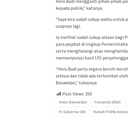
Heru Budi mengganti pihak-pihak ya
kepada publik,” katanya.
“Saya kira sudah cukup waktu untuk 
ucapnya lagi.
Ia melihat sudah cukup alasan bagi 
para pejabat di lingkup Pemerintaha
serta menghalangi atau menghambat
memanipulasi hasil LPJ penyelengga
“Heru Budi perlu segera bersih-bers
selesai dan tidak ada terhambat ole
Baswedan,” tukasnya.
Post Views:
350
Anies Baswedan
Fernando EMaS
PJ Gubernur DKI
Rumah Politik Indon