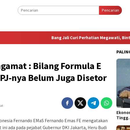
Pencarian
Bang Jali Curi Perhatian Megawati, Bintang Pu
PALIN
ngamat : Bilang Formula E
PJ-nya Belum Juga Disetor
hat
Ekonom
Tingg
ndonesia Fernando EMaS Fernando Emas FE mengatakan
 ini ada pada pejabat Gubernur DKI Jakarta, Heru Budi