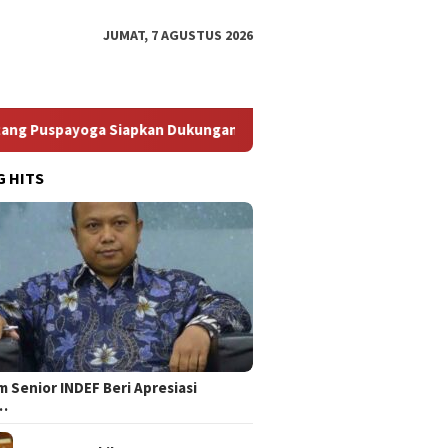
JUMAT, 7 AGUSTUS 2026
spayoga Siapkan Dukungan Berkelanjutan
Bikin Elite PDI
G HITS
 Senior INDEF Beri Apresiasi
…