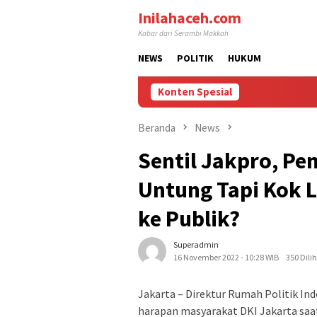
Loncat
Inilahaceh.com
ke
Kabar dari Serambi Makkah
konten
NEWS
POLITIK
HUKUM
Konten Spesial
Beranda
News
Sentil Jakpro, Pe
Untung Tapi Kok L
ke Publik?
Superadmin
16 November 2022 - 10:28 WIB
350 Dili
Jakarta – Direktur Rumah Politik I
harapan masyarakat DKI Jakarta saat