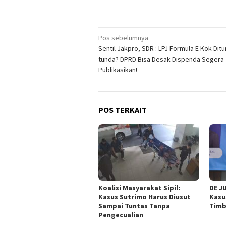
Navigasi
Pos sebelumnya
Sentil Jakpro, SDR : LPJ Formula E Kok Dit
pos
tunda? DPRD Bisa Desak Dispenda Segera
Publikasikan!
POS TERKAIT
Koalisi Masyarakat Sipil:
DE J
Kasus Sutrimo Harus Diusut
Kasu
Sampai Tuntas Tanpa
Timb
Pengecualian