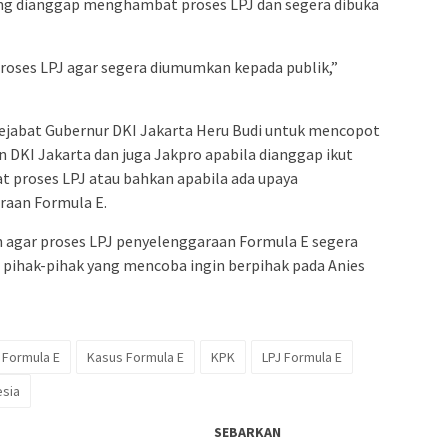
ng dianggap menghambat proses LPJ dan segera dibuka
proses LPJ agar segera diumumkan kepada publik,”
Pejabat Gubernur DKI Jakarta Heru Budi untuk mencopot
n DKI Jakarta dan juga Jakpro apabila dianggap ikut
 proses LPJ atau bahkan apabila ada upaya
raan Formula E.
ih agar proses LPJ penyelenggaraan Formula E segera
h pihak-pihak yang mencoba ingin berpihak pada Anies
Formula E
Kasus Formula E
KPK
LPJ Formula E
esia
SEBARKAN