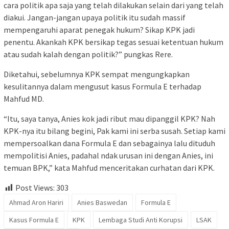
cara politik apa saja yang telah dilakukan selain dari yang telah
diakui. Jangan-jangan upaya politik itu sudah massif
mempengaruhi aparat penegak hukum? Sikap KPK jadi
penentu. Akankah KPK bersikap tegas sesuai ketentuan hukum
atau sudah kalah dengan politik?” pungkas Rere.
Diketahui, sebelumnya KPK sempat mengungkapkan
kesulitannya dalam mengusut kasus Formula E terhadap
Mahfud MD.
“Itu, saya tanya, Anies kok jadi ribut mau dipanggil KPK? Nah
KPK-nya itu bilang begini, Pak kami ini serba susah. Setiap kami
mempersoalkan dana Formula E dan sebagainya lalu dituduh
mempolitisi Anies, padahal ndak urusan ini dengan Anies, ini
temuan BPK,” kata Mahfud menceritakan curhatan dari KPK.
Post Views:
303
Ahmad Aron Hariri
Anies Baswedan
Formula E
Kasus Formula E
KPK
Lembaga Studi Anti Korupsi
LSAK