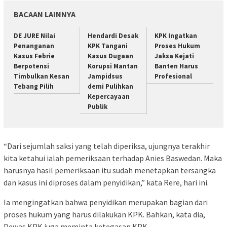
BACAAN LAINNYA
DE JURE Nilai
Hendardi Desak
KPK Ingatkan
Penanganan
KPK Tangani
Proses Hukum
Kasus Febrie
Kasus Dugaan
Jaksa Kejati
Berpotensi
Korupsi Mantan
Banten Harus
Timbulkan Kesan
Jampidsus
Profesional
Tebang Pilih
demi Pulihkan
Kepercayaan
Publik
“Dari sejumlah saksi yang telah diperiksa, ujungnya terakhir
kita ketahui ialah pemeriksaan terhadap Anies Baswedan. Maka
harusnya hasil pemeriksaan itu sudah menetapkan tersangka
dan kasus ini diproses dalam penyidikan,” kata Rere, hari ini.
Ia mengingatkan bahwa penyidikan merupakan bagian dari
proses hukum yang harus dilakukan KPK. Bahkan, kata dia,
Dewas KPK juga meminta ketegasan KPK.