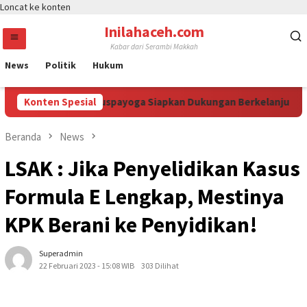
Loncat ke konten
Inilahaceh.com
Kabar dari Serambi Makkah
News
Politik
Hukum
egawati, Bintang Puspayoga Siapkan Dukungan Berkelanjutan
Konten Spesial
Beranda
News
LSAK : Jika Penyelidikan Kasus
Formula E Lengkap, Mestinya
KPK Berani ke Penyidikan!
Superadmin
22 Februari 2023 - 15:08 WIB
303 Dilihat