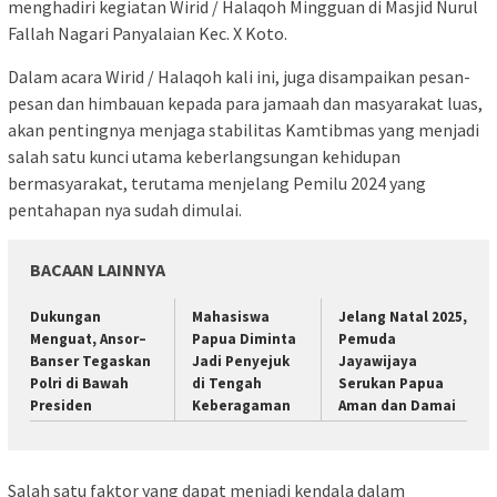
menghadiri kegiatan Wirid / Halaqoh Mingguan di Masjid Nurul
Fallah Nagari Panyalaian Kec. X Koto.
Dalam acara Wirid / Halaqoh kali ini, juga disampaikan pesan-
pesan dan himbauan kepada para jamaah dan masyarakat luas,
akan pentingnya menjaga stabilitas Kamtibmas yang menjadi
salah satu kunci utama keberlangsungan kehidupan
bermasyarakat, terutama menjelang Pemilu 2024 yang
pentahapan nya sudah dimulai.
BACAAN LAINNYA
Dukungan
Mahasiswa
Jelang Natal 2025,
Menguat, Ansor–
Papua Diminta
Pemuda
Banser Tegaskan
Jadi Penyejuk
Jayawijaya
Polri di Bawah
di Tengah
Serukan Papua
Presiden
Keberagaman
Aman dan Damai
Salah satu faktor yang dapat menjadi kendala dalam