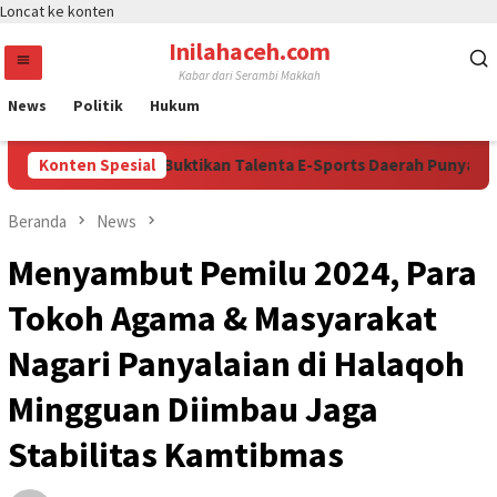
Loncat ke konten
Inilahaceh.com
Kabar dari Serambi Makkah
News
Politik
Hukum
 Kapolri Cup 2026 Buktikan Talenta E-Sports Daerah Punya Kesem
Konten Spesial
Beranda
News
Menyambut Pemilu 2024, Para
Tokoh Agama & Masyarakat
Nagari Panyalaian di Halaqoh
Mingguan Diimbau Jaga
Stabilitas Kamtibmas