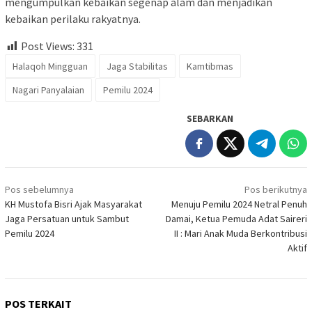
mengumpulkan kebaikan segenap alam dan menjadikan
kebaikan perilaku rakyatnya.
Post Views:
331
Halaqoh Mingguan
Jaga Stabilitas
Kamtibmas
Nagari Panyalaian
Pemilu 2024
SEBARKAN
Navigasi
Pos sebelumnya
Pos berikutnya
pos
KH Mustofa Bisri Ajak Masyarakat
Menuju Pemilu 2024 Netral Penuh
Jaga Persatuan untuk Sambut
Damai, Ketua Pemuda Adat Saireri
Pemilu 2024
II : Mari Anak Muda Berkontribusi
Aktif
POS TERKAIT