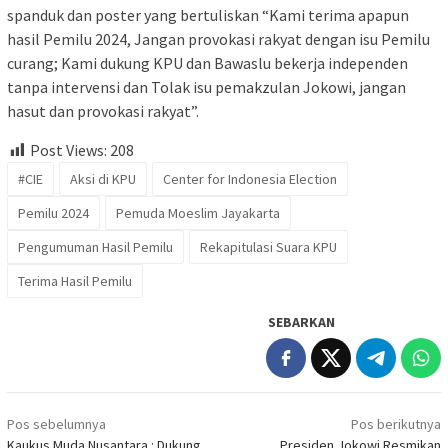
spanduk dan poster yang bertuliskan “Kami terima apapun
hasil Pemilu 2024, Jangan provokasi rakyat dengan isu Pemilu
curang; Kami dukung KPU dan Bawaslu bekerja independen
tanpa intervensi dan Tolak isu pemakzulan Jokowi, jangan
hasut dan provokasi rakyat”.
Post Views:
208
#CIE
Aksi di KPU
Center for Indonesia Election
Pemilu 2024
Pemuda Moeslim Jayakarta
Pengumuman Hasil Pemilu
Rekapitulasi Suara KPU
Terima Hasil Pemilu
SEBARKAN
Navigasi
Pos sebelumnya
Pos berikutnya
pos
Kaukus Muda Nusantara : Dukung
Presiden Jokowi Resmikan