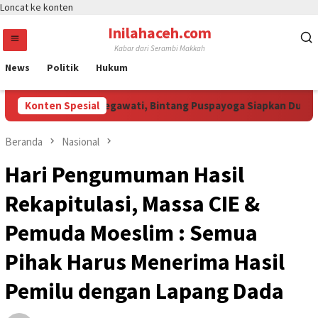
Loncat ke konten
Inilahaceh.com
Kabar dari Serambi Makkah
News
Politik
Hukum
 Curi Perhatian Megawati, Bintang Puspayoga Siapkan Dukungan 
Konten Spesial
Beranda
Nasional
Hari Pengumuman Hasil
Rekapitulasi, Massa CIE &
Pemuda Moeslim : Semua
Pihak Harus Menerima Hasil
Pemilu dengan Lapang Dada