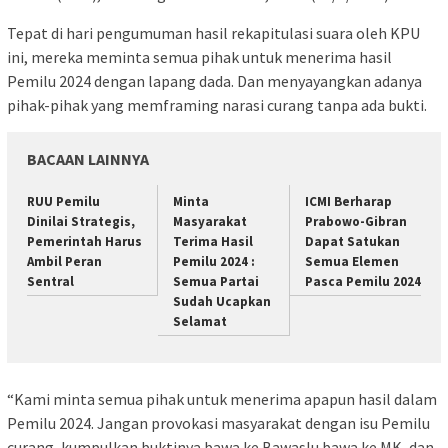
Tepat di hari pengumuman hasil rekapitulasi suara oleh KPU
ini, mereka meminta semua pihak untuk menerima hasil
Pemilu 2024 dengan lapang dada. Dan menyayangkan adanya
pihak-pihak yang memframing narasi curang tanpa ada bukti.
BACAAN LAINNYA
RUU Pemilu
Minta
ICMI Berharap
Dinilai Strategis,
Masyarakat
Prabowo-Gibran
Pemerintah Harus
Terima Hasil
Dapat Satukan
Ambil Peran
Pemilu 2024 :
Semua Elemen
Sentral
Semua Partai
Pasca Pemilu 2024
Sudah Ucapkan
Selamat
“Kami minta semua pihak untuk menerima apapun hasil dalam
Pemilu 2024. Jangan provokasi masyarakat dengan isu Pemilu
curang, kumpulkan buktinya bawa ke Bawaslu bawa ke MK, dan