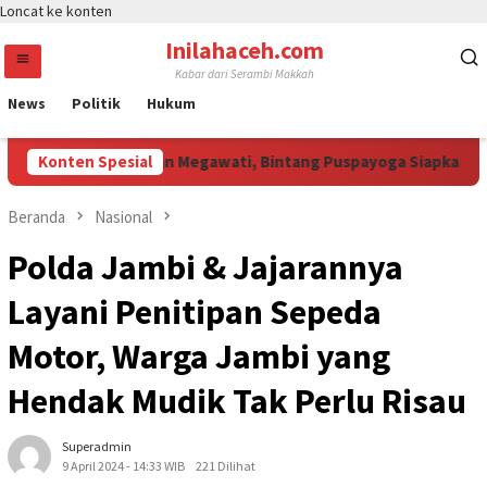
Loncat ke konten
Inilahaceh.com
Kabar dari Serambi Makkah
News
Politik
Hukum
 Jali Curi Perhatian Megawati, Bintang Puspayoga Siapkan Duk
Konten Spesial
Beranda
Nasional
Polda Jambi & Jajarannya
Layani Penitipan Sepeda
Motor, Warga Jambi yang
Hendak Mudik Tak Perlu Risau
Superadmin
9 April 2024 - 14:33 WIB
221 Dilihat