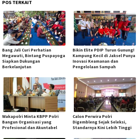
POS TERKAIT
Bang Jali Curi Perhatian
Bikin Elite PDIP Turun Gunung!
Megawati, Bintang Puspayoga
Kampung Kecil di Jaksel Punya
Siapkan Dukungan
Inovasi Keamanan dan
Berkelanjutan
Pengelolaan Sampah
Wakapolri Minta KBPP Polri
Calon Perwira Polri
Bangun Organisasi yang
Digembleng Sejak Seleksi,
Profesional dan Akuntabel
Standarnya Kini Lebih Tinggi