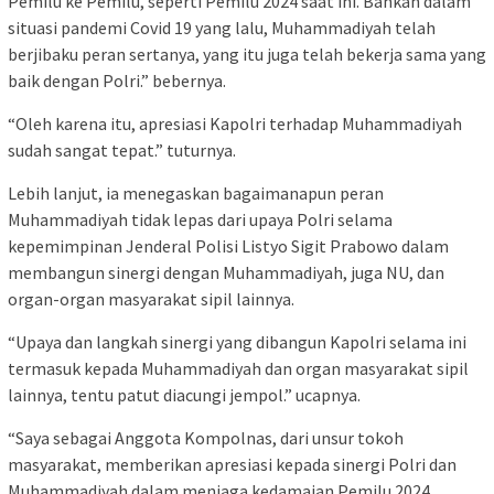
Pemilu ke Pemilu, seperti Pemilu 2024 saat ini. Bahkan dalam
situasi pandemi Covid 19 yang lalu, Muhammadiyah telah
berjibaku peran sertanya, yang itu juga telah bekerja sama yang
baik dengan Polri.” bebernya.
“Oleh karena itu, apresiasi Kapolri terhadap Muhammadiyah
sudah sangat tepat.” tuturnya.
Lebih lanjut, ia menegaskan bagaimanapun peran
Muhammadiyah tidak lepas dari upaya Polri selama
kepemimpinan Jenderal Polisi Listyo Sigit Prabowo dalam
membangun sinergi dengan Muhammadiyah, juga NU, dan
organ-organ masyarakat sipil lainnya.
“Upaya dan langkah sinergi yang dibangun Kapolri selama ini
termasuk kepada Muhammadiyah dan organ masyarakat sipil
lainnya, tentu patut diacungi jempol.” ucapnya.
“Saya sebagai Anggota Kompolnas, dari unsur tokoh
masyarakat, memberikan apresiasi kepada sinergi Polri dan
Muhammadiyah dalam menjaga kedamaian Pemilu 2024,