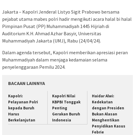
Jakarta – Kapolri Jenderal Listyo Sigit Prabowo bersama
pejabat utama mabes polri hadir mengikuti acara halal bi halal
Pimpinan Pusat (PP) Muhammadiyah 1445 Hijriah di
Auditorium K.H. Ahmad Azhar Basyir, Universitas
Muhammadiyah Jakarta (UMJ), Rabu (24/04/24).
Dalam agenda tersebut, Kapolri memberikan apresiasi peran
Muhammadiyah dalam menjaga kedamaian selama
penyelenggaraan Pemilu 2024.
BACAAN LAINNYA
Kapolri:
Kapolri Nilai
Haidar Alwi:
Pelayanan Polri
KBPBI Tonggak
Kedekatan
kepada Buruh
Penting
dengan Presiden
Harus
Gerakan Buruh
Bukan Alasan
Berkelanjutan
Indonesia
Menghentikan
Penyidikan Kasus
Febrie