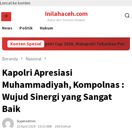
Loncat ke konten
Inilahaceh.com
Kabar dari Serambi Makkah
News
Politik
Hukum
Anak Muda Ikuti Kapolri Cup 2026, Wakapolri Tekankan Pentingnya
Konten Spesial
Beranda
Nasional
Kapolri Apresiasi
Muhammadiyah, Kompolnas :
Wujud Sinergi yang Sangat
Baik
Superadmin
25 April 2024 - 10:31 WIB
266 Dilihat