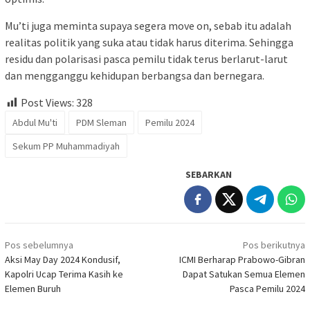
Mu’ti juga meminta supaya segera move on, sebab itu adalah
realitas politik yang suka atau tidak harus diterima. Sehingga
residu dan polarisasi pasca pemilu tidak terus berlarut-larut
dan mengganggu kehidupan berbangsa dan bernegara.
Post Views:
328
Abdul Mu'ti
PDM Sleman
Pemilu 2024
Sekum PP Muhammadiyah
SEBARKAN
Navigasi
Pos sebelumnya
Pos berikutnya
pos
Aksi May Day 2024 Kondusif,
ICMI Berharap Prabowo-Gibran
Kapolri Ucap Terima Kasih ke
Dapat Satukan Semua Elemen
Elemen Buruh
Pasca Pemilu 2024