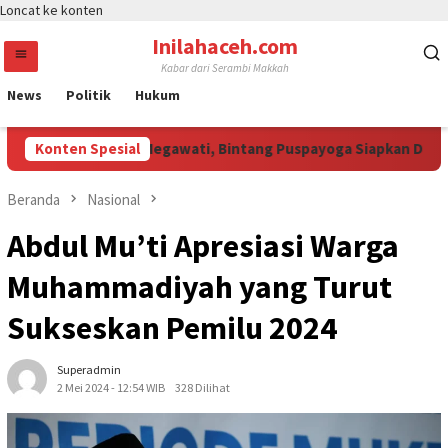
Loncat ke konten
Inilahaceh.com
Kabar dari Serambi Makkah
News
Politik
Hukum
i Curi Perhatian Megawati, Bintang Puspayoga Siapkan Dukungan
Konten Spesial
Beranda
Nasional
Abdul Mu’ti Apresiasi Warga
Muhammadiyah yang Turut
Sukseskan Pemilu 2024
Superadmin
2 Mei 2024 - 12:54 WIB
328 Dilihat