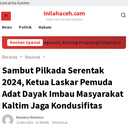
Loncat ke konten
Inilahaceh.com
Kabar dari Serambi Makkah
News
Politik
Hukum
 Curi Perhatian Megawati, Bintang Puspayoga Siapkan Dukungan 
Konten Spesial
Beranda
Nasional
Sambut Pilkada Serentak
2024, Ketua Laskar Pemuda
Adat Dayak Imbau Masyarakat
Kaltim Jaga Kondusifitas
Redaktur Redaktur
21 Mei 2024 - 10:48 WIB
304 Dilihat