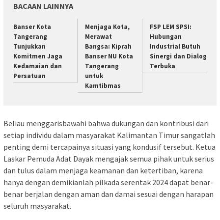
BACAAN LAINNYA
Banser Kota
Menjaga Kota,
FSP LEM SPSI:
Tangerang
Merawat
Hubungan
Tunjukkan
Bangsa: Kiprah
Industrial Butuh
Komitmen Jaga
Banser NU Kota
Sinergi dan Dialog
Kedamaian dan
Tangerang
Terbuka
Persatuan
untuk
Kamtibmas
Beliau menggarisbawahi bahwa dukungan dan kontribusi dari
setiap individu dalam masyarakat Kalimantan Timur sangatlah
penting demi tercapainya situasi yang kondusif tersebut. Ketua
Laskar Pemuda Adat Dayak mengajak semua pihak untuk serius
dan tulus dalam menjaga keamanan dan ketertiban, karena
hanya dengan demikianlah pilkada serentak 2024 dapat benar-
benar berjalan dengan aman dan damai sesuai dengan harapan
seluruh masyarakat.