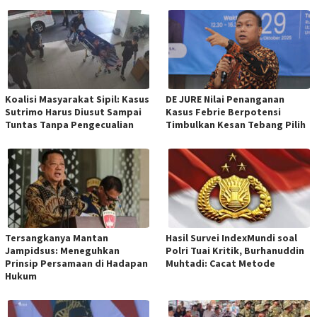
Koalisi Masyarakat Sipil: Kasus
DE JURE Nilai Penanganan
Sutrimo Harus Diusut Sampai
Kasus Febrie Berpotensi
Tuntas Tanpa Pengecualian
Timbulkan Kesan Tebang Pilih
Tersangkanya Mantan
Hasil Survei IndexMundi soal
Jampidsus: Meneguhkan
Polri Tuai Kritik, Burhanuddin
Prinsip Persamaan di Hadapan
Muhtadi: Cacat Metode
Hukum