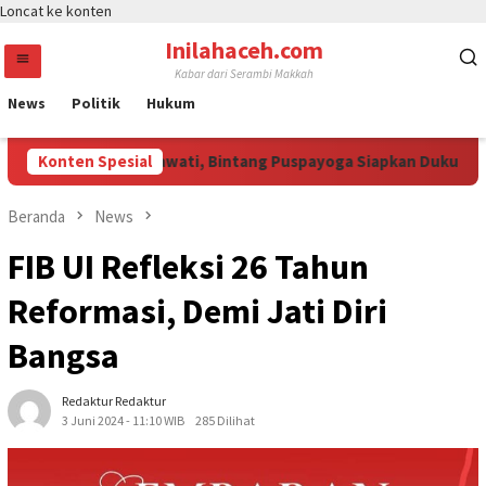
Loncat ke konten
Inilahaceh.com
Kabar dari Serambi Makkah
News
Politik
Hukum
 Perhatian Megawati, Bintang Puspayoga Siapkan Dukungan Berke
Konten Spesial
Beranda
News
FIB UI Refleksi 26 Tahun
Reformasi, Demi Jati Diri
Bangsa
Redaktur Redaktur
3 Juni 2024 - 11:10 WIB
285 Dilihat