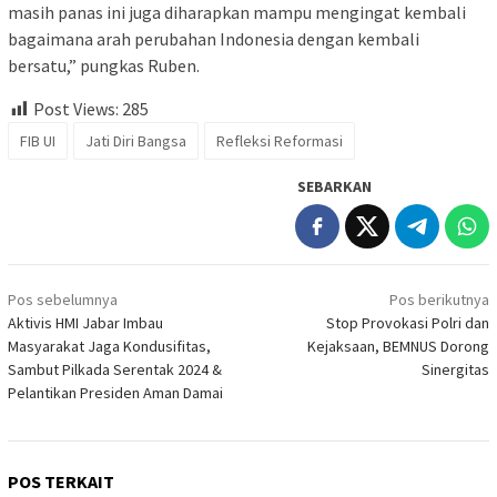
masih panas ini juga diharapkan mampu mengingat kembali
bagaimana arah perubahan Indonesia dengan kembali
bersatu,” pungkas Ruben.
Post Views:
285
FIB UI
Jati Diri Bangsa
Refleksi Reformasi
SEBARKAN
Navigasi
Pos sebelumnya
Pos berikutnya
pos
Aktivis HMI Jabar Imbau
Stop Provokasi Polri dan
Masyarakat Jaga Kondusifitas,
Kejaksaan, BEMNUS Dorong
Sambut Pilkada Serentak 2024 &
Sinergitas
Pelantikan Presiden Aman Damai
POS TERKAIT