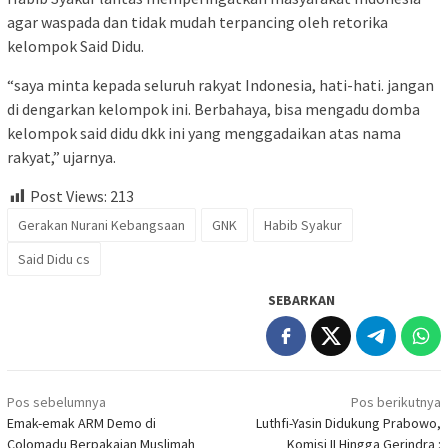
agar waspada dan tidak mudah terpancing oleh retorika
kelompok Said Didu.
“saya minta kepada seluruh rakyat Indonesia, hati-hati. jangan
di dengarkan kelompok ini. Berbahaya, bisa mengadu domba
kelompok said didu dkk ini yang menggadaikan atas nama
rakyat,” ujarnya.
Post Views:
213
Gerakan Nurani Kebangsaan
GNK
Habib Syakur
Said Didu cs
SEBARKAN
Navigasi
Pos sebelumnya
Pos berikutnya
pos
Emak-emak ARM Demo di
Luthfi-Yasin Didukung Prabowo,
Colomadu Berpakaian Muslimah
Komisi II Hingga Gerindra :