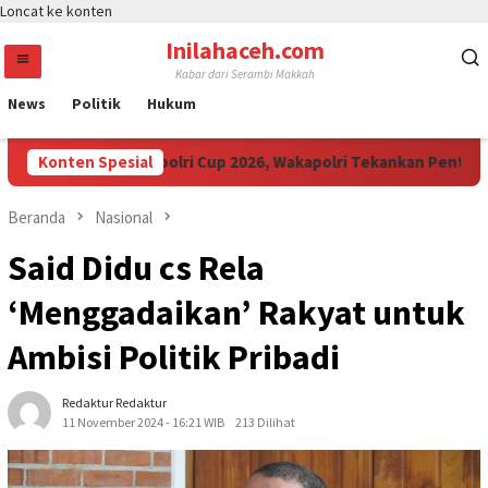
Loncat ke konten
Inilahaceh.com
Kabar dari Serambi Makkah
News
Politik
Hukum
ak Muda Ikuti Kapolri Cup 2026, Wakapolri Tekankan Pentingnya S
Konten Spesial
Beranda
Nasional
Said Didu cs Rela
‘Menggadaikan’ Rakyat untuk
Ambisi Politik Pribadi
Redaktur Redaktur
11 November 2024 - 16:21 WIB
213 Dilihat