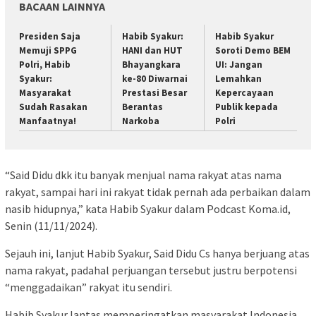
BACAAN LAINNYA
Presiden Saja
Habib Syakur:
Habib Syakur
Memuji SPPG
HANI dan HUT
Soroti Demo BEM
Polri, Habib
Bhayangkara
UI: Jangan
Syakur:
ke-80 Diwarnai
Lemahkan
Masyarakat
Prestasi Besar
Kepercayaan
Sudah Rasakan
Berantas
Publik kepada
Manfaatnya!
Narkoba
Polri
“Said Didu dkk itu banyak menjual nama rakyat atas nama
rakyat, sampai hari ini rakyat tidak pernah ada perbaikan dalam
nasib hidupnya,” kata Habib Syakur dalam Podcast Koma.id,
Senin (11/11/2024).
Sejauh ini, lanjut Habib Syakur, Said Didu Cs hanya berjuang atas
nama rakyat, padahal perjuangan tersebut justru berpotensi
“menggadaikan” rakyat itu sendiri.
Habib Syakur lantas memperingatkan masyarakat Indonesia