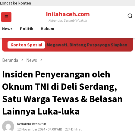
Loncat ke konten
Inilahaceh.com
Kabar dari Serambi Makkah
News
Politik
Hukum
Jali Curi Perhatian Megawati, Bintang Puspayoga Siapkan Dukun
Konten Spesial
Beranda
News
Insiden Penyerangan oleh
Oknum TNI di Deli Serdang,
Satu Warga Tewas & Belasan
Lainnya Luka-luka
Redaktur Redaktur
12 November 2024 - 07:08 WIB
224 Dilihat