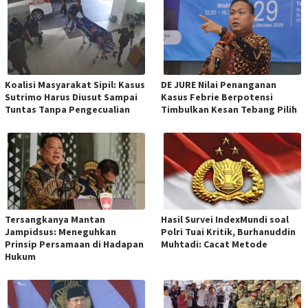
Koalisi Masyarakat Sipil: Kasus
DE JURE Nilai Penanganan
Sutrimo Harus Diusut Sampai
Kasus Febrie Berpotensi
Tuntas Tanpa Pengecualian
Timbulkan Kesan Tebang Pilih
Tersangkanya Mantan
Hasil Survei IndexMundi soal
Jampidsus: Meneguhkan
Polri Tuai Kritik, Burhanuddin
Prinsip Persamaan di Hadapan
Muhtadi: Cacat Metode
Hukum