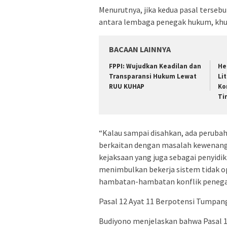
Menurutnya, jika kedua pasal tersebu
antara lembaga penegak hukum, khus
BACAAN LAINNYA
FPPI: Wujudkan Keadilan dan
He
Transparansi Hukum Lewat
Li
RUU KUHAP
Ko
Ti
“Kalau sampai disahkan, ada perubaha
berkaitan dengan masalah kewenang
kejaksaan yang juga sebagai penyidik j
menimbulkan bekerja sistem tidak 
hambatan-hambatan konflik penegak h
Pasal 12 Ayat 11 Berpotensi Tumpa
Budiyono menjelaskan bahwa Pasal 