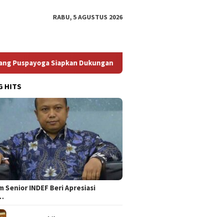
RABU, 5 AGUSTUS 2026
iapkan Dukungan Berkelanjutan
Bikin Elite PDIP Turun G
G HITS
 Senior INDEF Beri Apresiasi
…