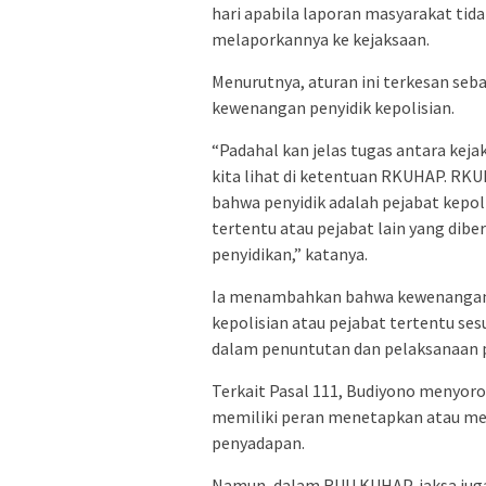
hari apabila laporan masyarakat tida
melaporkannya ke kejaksaan.
Menurutnya, aturan ini terkesan se
kewenangan penyidik kepolisian.
“Padahal kan jelas tugas antara kej
kita lihat di ketentuan RKUHAP. RKUH
bahwa penyidik adalah pejabat kepoli
tertentu atau pejabat lain yang di
penyidikan,” katanya.
Ia menambahkan bahwa kewenangan p
kepolisian atau pejabat tertentu se
dalam penuntutan dan pelaksanaan 
Terkait Pasal 111, Budiyono menyo
memiliki peran menetapkan atau me
penyadapan.
Namun, dalam RUU KUHAP, jaksa jug