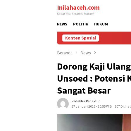
Loncat
Inilahaceh.com
ke
Kabar dari Serambi Makkah
konten
NEWS
POLITIK
HUKUM
Konten Spesial
Beranda
News
Dorong Kaji Ulan
Unsoed : Potensi 
Sangat Besar
Redaktur Redaktur
27 Januari 2025 - 20:55 WIB
207 Dilihat