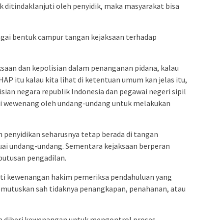
k ditindaklanjuti oleh penyidik, maka masyarakat bisa
bagai bentuk campur tangan kejaksaan terhadap
aksaan dan kepolisian dalam penanganan pidana, kalau
AP itu kalau kita lihat di ketentuan umum kan jelas itu,
sian negara republik Indonesia dan pegawai negeri sipil
beri wewenang oleh undang-undang untuk melakukan
enyidikan seharusnya tetap berada di tangan
suai undang-undang. Sementara kejaksaan berperan
putusan pengadilan.
roti kewenangan hakim pemeriksa pendahuluan yang
mutuskan sah tidaknya penangkapan, penahanan, atau
a diberi kewenangan untuk mengontrol proses