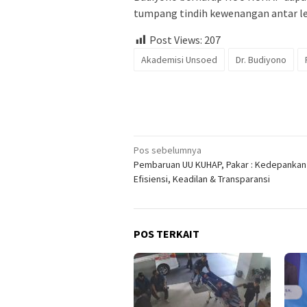
tumpang tindih kewenangan antar 
Post Views:
207
Akademisi Unsoed
Dr. Budiyono
Navigasi
Pos sebelumnya
Pembaruan UU KUHAP, Pakar : Kedepankan
pos
Efisiensi, Keadilan & Transparansi
POS TERKAIT