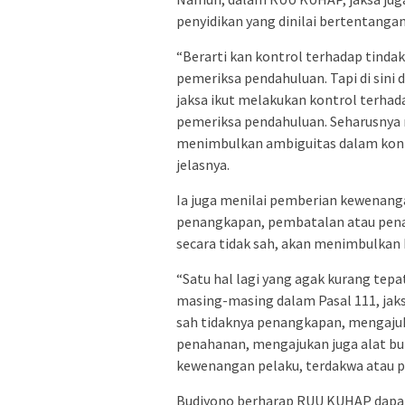
penyidikan yang dinilai bertentang
“Berarti kan kontrol terhadap tindak
pemeriksa pendahuluan. Tapi di sini 
jaksa ikut melakukan kontrol terhad
pemeriksa pendahuluan. Seharusnya
menimbulkan ambiguitas dalam kontr
jelasnya.
Ia juga menilai pemberian kewenang
penangkapan, pembatalan atau penan
secara tidak sah, akan menimbulkan 
“Satu hal lagi yang agak kurang tepa
masing-masing dalam Pasal 111, jak
sah tidaknya penangkapan, mengaj
penahanan, mengajukan juga alat bukt
kewenangan pelaku, terdakwa atau p
Budiyono berharap RUU KUHAP dapat 