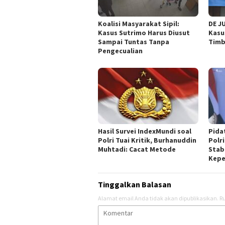
Koalisi Masyarakat Sipil:
DE J
Kasus Sutrimo Harus Diusut
Kasu
Sampai Tuntas Tanpa
Timb
Pengecualian
Hasil Survei IndexMundi soal
Pida
Polri Tuai Kritik, Burhanuddin
Polri
Muhtadi: Cacat Metode
Stab
Kepe
Tinggalkan Balasan
Alamat email Anda tidak akan dipublikasikan.
Ru