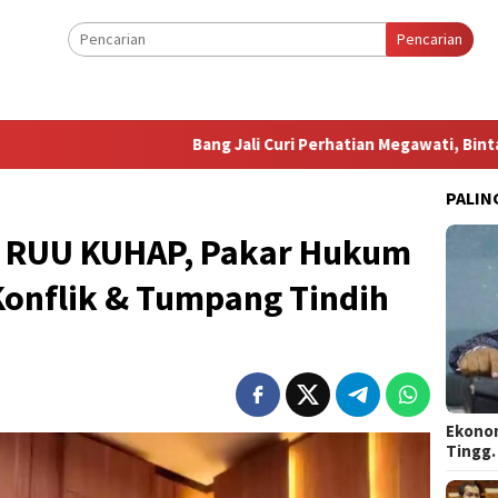
Pencarian
Bang Jali Curi Perhatian Megawati, Bintang Puspayoga S
PALIN
g RUU KUHAP, Pakar Hukum
Konflik & Tumpang Tindih
Ekonom
Tingg