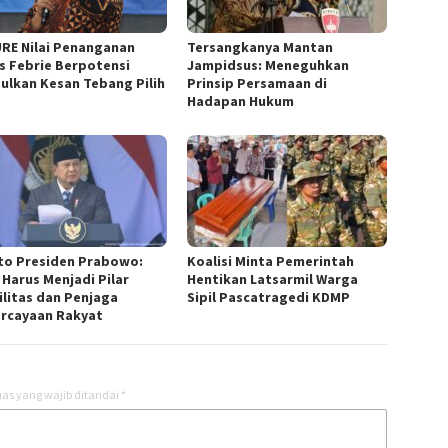
URE Nilai Penanganan
Tersangkanya Mantan
s Febrie Berpotensi
Jampidsus: Meneguhkan
ulkan Kesan Tebang Pilih
Prinsip Persamaan di
Hadapan Hukum
to Presiden Prabowo:
Koalisi Minta Pemerintah
 Harus Menjadi Pilar
Hentikan Latsarmil Warga
ilitas dan Penjaga
Sipil Pascatragedi KDMP
rcayaan Rakyat
as yang wajib ditandai
*