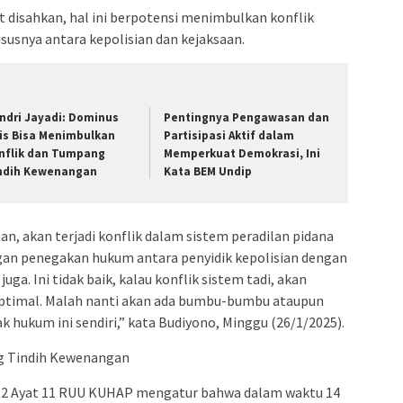
t disahkan, hal ini berpotensi menimbulkan konflik
usnya antara kepolisian dan kejaksaan.
ndri Jayadi: Dominus
Pentingnya Pengawasan dan
tis Bisa Menimbulkan
Partisipasi Aktif dalam
nflik dan Tumpang
Memperkuat Demokrasi, Ini
ndih Kewenangan
Kata BEM Undip
n, akan terjadi konflik dalam sistem peradilan pidana
an penegakan hukum antara penyidik kepolisian dengan
uga. Ini tidak baik, kalau konflik sistem tadi, akan
optimal. Malah nanti akan ada bumbu-bumbu ataupun
ukum ini sendiri,” kata Budiyono, Minggu (26/1/2025).
ng Tindih Kewenangan
12 Ayat 11 RUU KUHAP mengatur bahwa dalam waktu 14