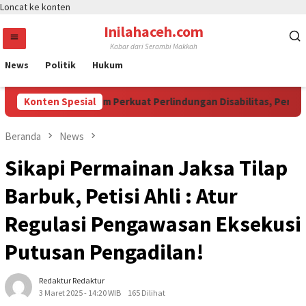
Loncat ke konten
Inilahaceh.com
Kabar dari Serambi Makkah
News
Politik
Hukum
M Jadi Momentum Perkuat Perlindungan Disabilitas, Perempuan
Konten Spesial
Beranda
News
Sikapi Permainan Jaksa Tilap
Barbuk, Petisi Ahli : Atur
Regulasi Pengawasan Eksekusi
Putusan Pengadilan!
Redaktur Redaktur
3 Maret 2025 - 14:20 WIB
165 Dilihat