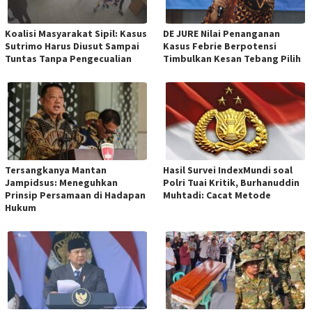
Koalisi Masyarakat Sipil: Kasus
DE JURE Nilai Penanganan
Sutrimo Harus Diusut Sampai
Kasus Febrie Berpotensi
Tuntas Tanpa Pengecualian
Timbulkan Kesan Tebang Pilih
Tersangkanya Mantan
Hasil Survei IndexMundi soal
Jampidsus: Meneguhkan
Polri Tuai Kritik, Burhanuddin
Prinsip Persamaan di Hadapan
Muhtadi: Cacat Metode
Hukum