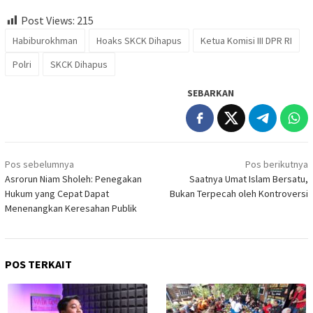
Post Views:
215
Habiburokhman
Hoaks SKCK Dihapus
Ketua Komisi III DPR RI
Polri
SKCK Dihapus
SEBARKAN
Navigasi
Pos sebelumnya
Pos berikutnya
pos
Asrorun Niam Sholeh: Penegakan
Saatnya Umat Islam Bersatu,
Hukum yang Cepat Dapat
Bukan Terpecah oleh Kontroversi
Menenangkan Keresahan Publik
POS TERKAIT