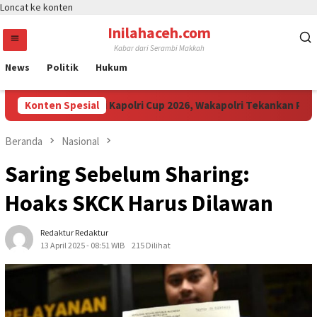
Loncat ke konten
Inilahaceh.com
Kabar dari Serambi Makkah
News
Politik
Hukum
36 Anak Muda Ikuti Kapolri Cup 2026, Wakapolri Tekankan Penting
Konten Spesial
Beranda
Nasional
Saring Sebelum Sharing:
Hoaks SKCK Harus Dilawan
Redaktur Redaktur
13 April 2025 - 08:51 WIB
215 Dilihat