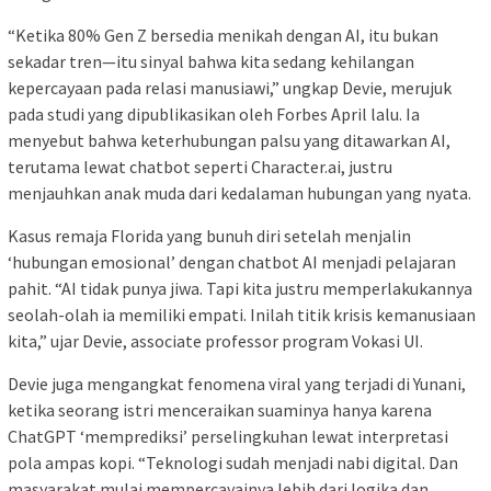
“Ketika 80% Gen Z bersedia menikah dengan AI, itu bukan
sekadar tren—itu sinyal bahwa kita sedang kehilangan
kepercayaan pada relasi manusiawi,” ungkap Devie, merujuk
pada studi yang dipublikasikan oleh Forbes April lalu. Ia
menyebut bahwa keterhubungan palsu yang ditawarkan AI,
terutama lewat chatbot seperti Character.ai, justru
menjauhkan anak muda dari kedalaman hubungan yang nyata.
Kasus remaja Florida yang bunuh diri setelah menjalin
‘hubungan emosional’ dengan chatbot AI menjadi pelajaran
pahit. “AI tidak punya jiwa. Tapi kita justru memperlakukannya
seolah-olah ia memiliki empati. Inilah titik krisis kemanusiaan
kita,” ujar Devie, associate professor program Vokasi UI.
Devie juga mengangkat fenomena viral yang terjadi di Yunani,
ketika seorang istri menceraikan suaminya hanya karena
ChatGPT ‘memprediksi’ perselingkuhan lewat interpretasi
pola ampas kopi. “Teknologi sudah menjadi nabi digital. Dan
masyarakat mulai mempercayainya lebih dari logika dan