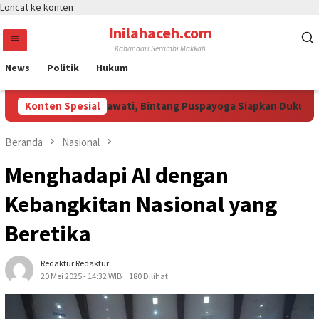
Loncat ke konten
Inilahaceh.com
Kabar dari Serambi Makkah
News
Politik
Hukum
ri Perhatian Megawati, Bintang Puspayoga Siapkan Dukungan Ber
Konten Spesial
Beranda
Nasional
Menghadapi AI dengan
Kebangkitan Nasional yang
Beretika
Redaktur Redaktur
20 Mei 2025 - 14:32 WIB
180 Dilihat