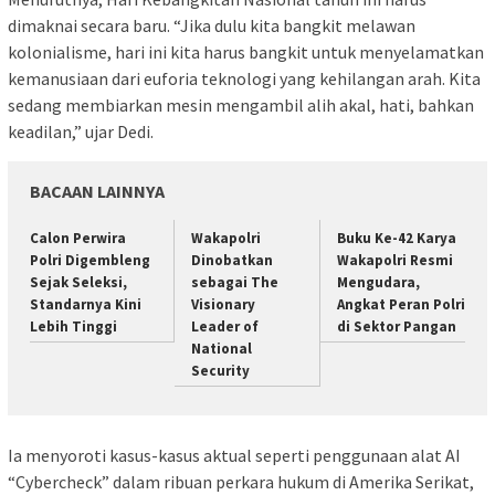
dimaknai secara baru. “Jika dulu kita bangkit melawan
kolonialisme, hari ini kita harus bangkit untuk menyelamatkan
kemanusiaan dari euforia teknologi yang kehilangan arah. Kita
sedang membiarkan mesin mengambil alih akal, hati, bahkan
keadilan,” ujar Dedi.
BACAAN LAINNYA
Calon Perwira
Wakapolri
Buku Ke-42 Karya
Polri Digembleng
Dinobatkan
Wakapolri Resmi
Sejak Seleksi,
sebagai The
Mengudara,
Standarnya Kini
Visionary
Angkat Peran Polri
Lebih Tinggi
Leader of
di Sektor Pangan
National
Security
Ia menyoroti kasus-kasus aktual seperti penggunaan alat AI
“Cybercheck” dalam ribuan perkara hukum di Amerika Serikat,