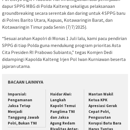
dapur SPPG MBG di Polda Kalteng sekaligus pelaksanaan
groundbreaking secara serentak dan daring untuk 4 SPPG baru
di Polres Barito Utara, Kapuas, Kotawaringin Barat, dan
Kotawaringin Timur pada Senin (7/7/2025).
“Sesuai arahan Kapolri di Monas 1 Juli lalu, kami pacu pendirian
SPPG di tiap Polda guna mendukung program prioritas Asta
Cita Presiden RI Prabowo Subianto,” tegas Komjen Dedi
didampingi Kapolda Kalteng Irjen Pol Iwan Kurniawan beserta
jajaran utama.
BACAAN LAINNYA
Imparsial:
Haidar Alwi:
Mantan Wakil
Pengamanan
Langkah
Ketua KPK
Jaksa Tetap
Kapolri Temui
Apresiasi Gerak
Menjadi
Panglima TNI
Cepat Polri,
Tanggung Jawab
dan Jaksa
Pengusutan
Polri, Bukan TNI
Agung Redam
Korupsi Batu Bara
Rivalitas Antar-
Harus Tuntas