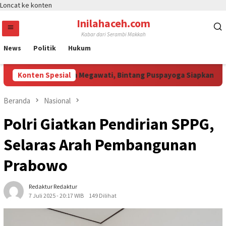
Loncat ke konten
Inilahaceh.com
Kabar dari Serambi Makkah
News
Politik
Hukum
ali Curi Perhatian Megawati, Bintang Puspayoga Siapkan Dukun
Konten Spesial
Beranda
Nasional
Polri Giatkan Pendirian SPPG,
Selaras Arah Pembangunan
Prabowo
Redaktur Redaktur
7 Juli 2025 - 20:17 WIB
149 Dilihat