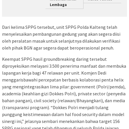
Lembaga
Dari kelima SPPG tersebut, unit SPPG Polda Kalteng telah
menyelesaikan pembangunan gedung yang akan segera diisi
oleh peralatan masak untuk selanjutnya dilakukan verifikasi
oleh pihak BGN agar segera dapat beroperasional penuh.
Keempat SPPG hasil groundbreaking daring tersebut
diproyeksikan melayani 3.500 penerima manfaat dan membuka
lapangan kerja bagi 47 relawan per unit. Komjen Dedi
menggarisbawahi percepatan berbasis kolaborasi penta helix
yang mengintegrasikan lima pilar: government (Polri/pemda),
academia (keahlian gizi Dokkes Polri), private sector (penyedia
bahan pangan), civil society (relawan/Bhayangkari), dan media
(transparansi program). “Dokkes Polri menjadi tulang
punggung keistimewaan dalam hal food security dalam model
sinergi ini,” jelasnya sembari menekankan bahwa target 156
SPPG nasional yang telah dibangun di seluruh Polda jajaran