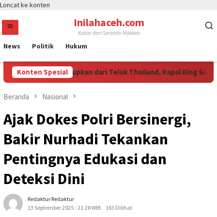
Loncat ke konten
Inilahaceh.com
Kabar dari Serambi Makkah
News
Politik
Hukum
tamine Diselundupkan dari Teluk Thailand, Kapal King Sun Diceg
Konten Spesial
Beranda
Nasional
Ajak Dokes Polri Bersinergi,
Bakir Nurhadi Tekankan
Pentingnya Edukasi dan
Deteksi Dini
Redaktur Redaktur
13 September 2025 - 21:28 WIB
163 Dilihat