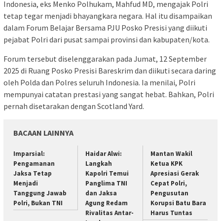
Indonesia, eks Menko Polhukam, Mahfud MD, mengajak Polri
tetap tegar menjadi bhayangkara negara. Hal itu disampaikan
dalam Forum Belajar Bersama PJU Posko Presisi yang diikuti
pejabat Polri dari pusat sampai provinsi dan kabupaten/kota.
Forum tersebut diselenggarakan pada Jumat, 12 September
2025 di Ruang Posko Presisi Bareskrim dan diikuti secara daring
oleh Polda dan Polres seluruh Indonesia. Ia menilai, Polri
mempunyai catatan prestasi yang sangat hebat. Bahkan, Polri
pernah disetarakan dengan Scotland Yard.
BACAAN LAINNYA
Imparsial:
Haidar Alwi:
Mantan Wakil
Pengamanan
Langkah
Ketua KPK
Jaksa Tetap
Kapolri Temui
Apresiasi Gerak
Menjadi
Panglima TNI
Cepat Polri,
Tanggung Jawab
dan Jaksa
Pengusutan
Polri, Bukan TNI
Agung Redam
Korupsi Batu Bara
Rivalitas Antar-
Harus Tuntas