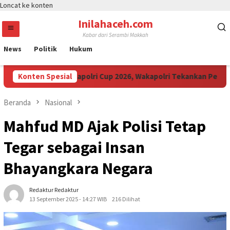
Loncat ke konten
Inilahaceh.com
Kabar dari Serambi Makkah
News
Politik
Hukum
nak Muda Ikuti Kapolri Cup 2026, Wakapolri Tekankan Pentingnya 
Konten Spesial
Beranda
Nasional
Mahfud MD Ajak Polisi Tetap
Tegar sebagai Insan
Bhayangkara Negara
Redaktur Redaktur
13 September 2025 - 14:27 WIB
216 Dilihat