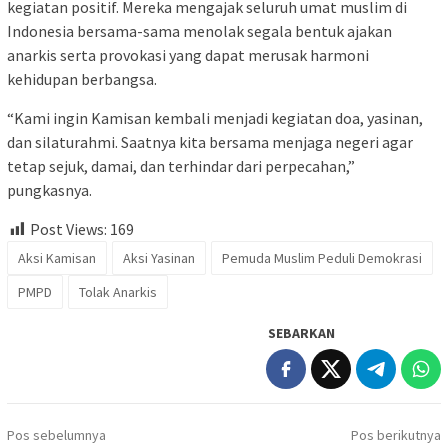
kegiatan positif. Mereka mengajak seluruh umat muslim di
Indonesia bersama-sama menolak segala bentuk ajakan
anarkis serta provokasi yang dapat merusak harmoni
kehidupan berbangsa.
“Kami ingin Kamisan kembali menjadi kegiatan doa, yasinan,
dan silaturahmi. Saatnya kita bersama menjaga negeri agar
tetap sejuk, damai, dan terhindar dari perpecahan,”
pungkasnya.
Post Views:
169
Aksi Kamisan
Aksi Yasinan
Pemuda Muslim Peduli Demokrasi
PMPD
Tolak Anarkis
SEBARKAN
Navigasi
Pos sebelumnya
Pos berikutnya