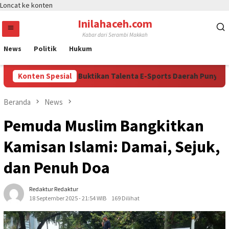
Loncat ke konten
Inilahaceh.com
Kabar dari Serambi Makkah
News
Politik
Hukum
: Kapolri Cup 2026 Buktikan Talenta E-Sports Daerah Punya Kese
Konten Spesial
Beranda
News
Pemuda Muslim Bangkitkan
Kamisan Islami: Damai, Sejuk,
dan Penuh Doa
Redaktur Redaktur
18 September 2025 - 21:54 WIB
169 Dilihat