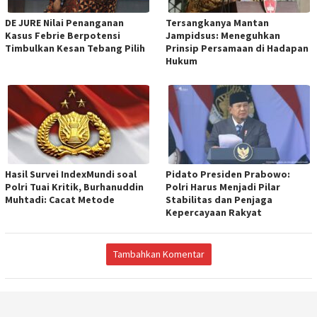
DE JURE Nilai Penanganan
Tersangkanya Mantan
Kasus Febrie Berpotensi
Jampidsus: Meneguhkan
Timbulkan Kesan Tebang Pilih
Prinsip Persamaan di Hadapan
Hukum
Hasil Survei IndexMundi soal
Pidato Presiden Prabowo:
Polri Tuai Kritik, Burhanuddin
Polri Harus Menjadi Pilar
Muhtadi: Cacat Metode
Stabilitas dan Penjaga
Kepercayaan Rakyat
Tambahkan Komentar