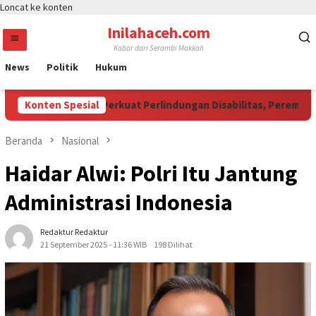
Loncat ke konten
Inilahaceh.com
Kabar dari Serambi Makkah
News
Politik
Hukum
di Momentum Perkuat Perlindungan Disabilitas, Perempuan, da
Konten Spesial
Beranda
Nasional
Haidar Alwi: Polri Itu Jantung
Administrasi Indonesia
Redaktur Redaktur
21 September 2025 - 11:36 WIB
198 Dilihat