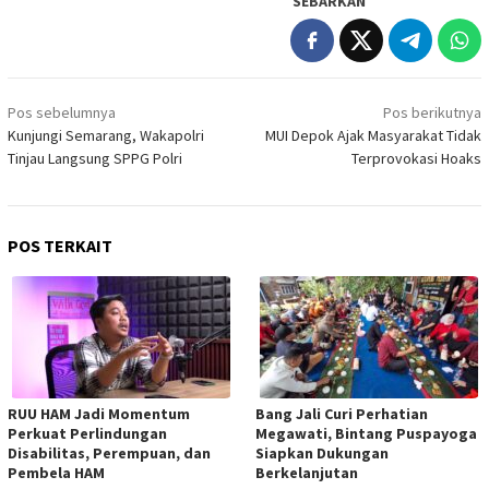
SEBARKAN
Navigasi
Pos sebelumnya
Pos berikutnya
pos
Kunjungi Semarang, Wakapolri
MUI Depok Ajak Masyarakat Tidak
Tinjau Langsung SPPG Polri
Terprovokasi Hoaks
POS TERKAIT
RUU HAM Jadi Momentum
Bang Jali Curi Perhatian
Perkuat Perlindungan
Megawati, Bintang Puspayoga
Disabilitas, Perempuan, dan
Siapkan Dukungan
Pembela HAM
Berkelanjutan