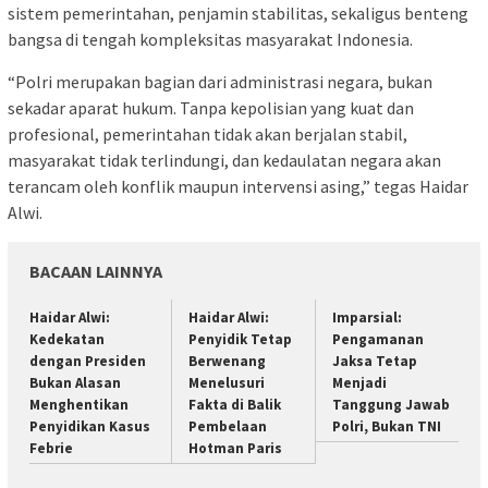
sistem pemerintahan, penjamin stabilitas, sekaligus benteng
bangsa di tengah kompleksitas masyarakat Indonesia.
“Polri merupakan bagian dari administrasi negara, bukan
sekadar aparat hukum. Tanpa kepolisian yang kuat dan
profesional, pemerintahan tidak akan berjalan stabil,
masyarakat tidak terlindungi, dan kedaulatan negara akan
terancam oleh konflik maupun intervensi asing,” tegas Haidar
Alwi.
BACAAN LAINNYA
Haidar Alwi:
Haidar Alwi:
Imparsial:
Kedekatan
Penyidik Tetap
Pengamanan
dengan Presiden
Berwenang
Jaksa Tetap
Bukan Alasan
Menelusuri
Menjadi
Menghentikan
Fakta di Balik
Tanggung Jawab
Penyidikan Kasus
Pembelaan
Polri, Bukan TNI
Febrie
Hotman Paris