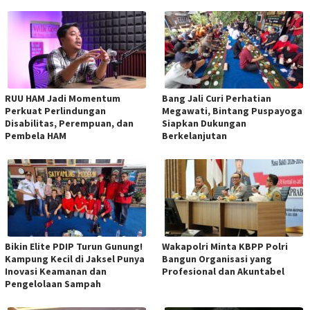
RUU HAM Jadi Momentum
Bang Jali Curi Perhatian
Perkuat Perlindungan
Megawati, Bintang Puspayoga
Disabilitas, Perempuan, dan
Siapkan Dukungan
Pembela HAM
Berkelanjutan
Bikin Elite PDIP Turun Gunung!
Wakapolri Minta KBPP Polri
Kampung Kecil di Jaksel Punya
Bangun Organisasi yang
Inovasi Keamanan dan
Profesional dan Akuntabel
Pengelolaan Sampah