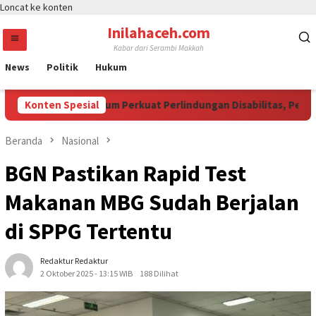
Loncat ke konten
Inilahaceh.com
Kabar dari Serambi Makkah
News
Politik
Hukum
AM Jadi Momentum Perkuat Perlindungan Disabilitas, Perempua
Konten Spesial
Beranda
Nasional
BGN Pastikan Rapid Test
Makanan MBG Sudah Berjalan
di SPPG Tertentu
Redaktur Redaktur
2 Oktober 2025 - 13:15 WIB
188 Dilihat