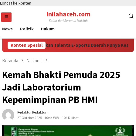
Loncat ke konten
Inilahaceh.com
Kabar dari Serambi Makkah
News
Politik
Hukum
i Cup 2026 Buktikan Talenta E-Sports Daerah Punya Kesempatan k
Konten Spesial
Beranda
Nasional
Kemah Bhakti Pemuda 2025
Jadi Laboratorium
Kepemimpinan PB HMI
Redaktur Redaktur
27 Oktober 2025 - 10:44 WIB
104 Dilihat