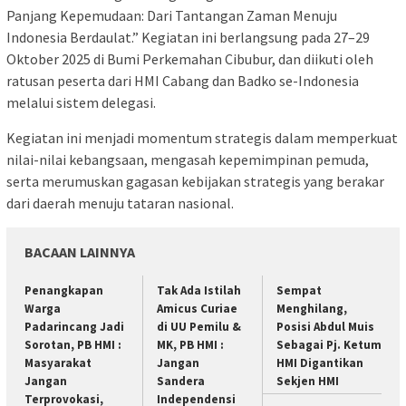
Panjang Kepemudaan: Dari Tantangan Zaman Menuju
Indonesia Berdaulat.” Kegiatan ini berlangsung pada 27–29
Oktober 2025 di Bumi Perkemahan Cibubur, dan diikuti oleh
ratusan peserta dari HMI Cabang dan Badko se-Indonesia
melalui sistem delegasi.
Kegiatan ini menjadi momentum strategis dalam memperkuat
nilai-nilai kebangsaan, mengasah kepemimpinan pemuda,
serta merumuskan gagasan kebijakan strategis yang berakar
dari daerah menuju tataran nasional.
BACAAN LAINNYA
Penangkapan
Tak Ada Istilah
Sempat
Warga
Amicus Curiae
Menghilang,
Padarincang Jadi
di UU Pemilu &
Posisi Abdul Muis
Sorotan, PB HMI :
MK, PB HMI :
Sebagai Pj. Ketum
Masyarakat
Jangan
HMI Digantikan
Jangan
Sandera
Sekjen HMI
Terprovokasi,
Independensi