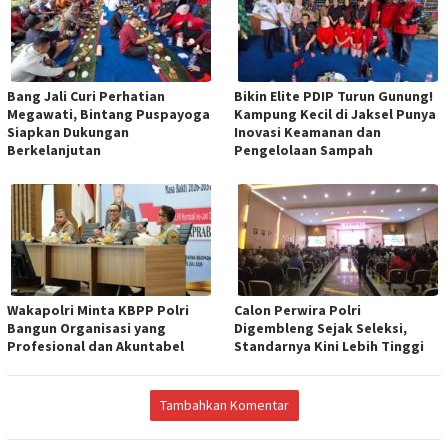
Bang Jali Curi Perhatian
Bikin Elite PDIP Turun Gunung!
Megawati, Bintang Puspayoga
Kampung Kecil di Jaksel Punya
Siapkan Dukungan
Inovasi Keamanan dan
Berkelanjutan
Pengelolaan Sampah
Wakapolri Minta KBPP Polri
Calon Perwira Polri
Bangun Organisasi yang
Digembleng Sejak Seleksi,
Profesional dan Akuntabel
Standarnya Kini Lebih Tinggi
Tambahkan Komentar