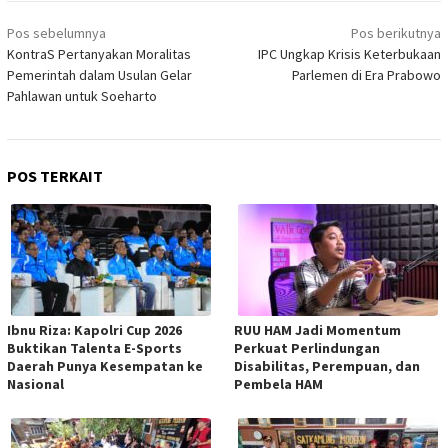
Navigasi
Pos sebelumnya
Pos berikutnya
pos
KontraS Pertanyakan Moralitas
IPC Ungkap Krisis Keterbukaan
Pemerintah dalam Usulan Gelar
Parlemen di Era Prabowo
Pahlawan untuk Soeharto
POS TERKAIT
Ibnu Riza: Kapolri Cup 2026
RUU HAM Jadi Momentum
Buktikan Talenta E-Sports
Perkuat Perlindungan
Daerah Punya Kesempatan ke
Disabilitas, Perempuan, dan
Nasional
Pembela HAM