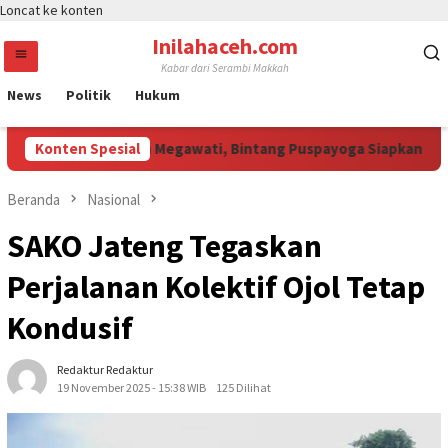
Loncat ke konten
Inilahaceh.com
Kabar dari Serambi Makkah
News
Politik
Hukum
ali Curi Perhatian Megawati, Bintang Puspayoga Siapkan Dukung
Konten Spesial
Beranda
Nasional
SAKO Jateng Tegaskan
Perjalanan Kolektif Ojol Tetap
Kondusif
Redaktur Redaktur
19 November 2025 - 15:38 WIB
125 Dilihat