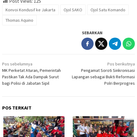
Post Views:
125
Konvoi Kondusif ke Jakarta
Ojol SAKO
Ojol Satu Komando
Thomas Aquino
SEBARKAN
Navigasi
Pos sebelumnya
Pos berikutnya
pos
MK Perketat Aturan, Pemerintah
Pengamat Soroti Sinkronisasi
Pastikan Tak Ada Dampak Surut
Lapangan sebagai Bukti Reformasi
bagi Polisi di Jabatan Sipil
Polri Berprogres
POS TERKAIT