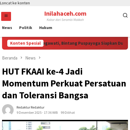
Loncat ke konten
Inilahaceh.com
Kabar dari Serambi Makkah
News
Politik
Hukum
 Curi Perhatian Megawati, Bintang Puspayoga Siapkan Dukungan 
Konten Spesial
Beranda
News
HUT FKAAI ke-4 Jadi
Momentum Perkuat Persatuan
dan Toleransi Bangsa
Redaktur Redaktur
9 Desember 2025 - 17:36 WIB
99 Dilihat