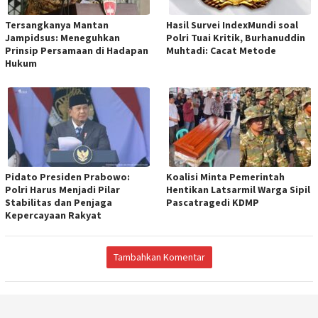
Tersangkanya Mantan
Hasil Survei IndexMundi soal
Jampidsus: Meneguhkan
Polri Tuai Kritik, Burhanuddin
Prinsip Persamaan di Hadapan
Muhtadi: Cacat Metode
Hukum
Pidato Presiden Prabowo:
Koalisi Minta Pemerintah
Polri Harus Menjadi Pilar
Hentikan Latsarmil Warga Sipil
Stabilitas dan Penjaga
Pascatragedi KDMP
Kepercayaan Rakyat
Tambahkan Komentar