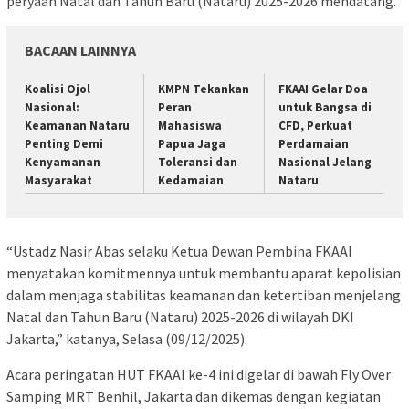
peryaan Natal dan Tahun Baru (Nataru) 2025-2026 mendatang.
BACAAN LAINNYA
Koalisi Ojol
KMPN Tekankan
FKAAI Gelar Doa
Nasional:
Peran
untuk Bangsa di
Keamanan Nataru
Mahasiswa
CFD, Perkuat
Penting Demi
Papua Jaga
Perdamaian
Kenyamanan
Toleransi dan
Nasional Jelang
Masyarakat
Kedamaian
Nataru
“Ustadz Nasir Abas selaku Ketua Dewan Pembina FKAAI
menyatakan komitmennya untuk membantu aparat kepolisian
dalam menjaga stabilitas keamanan dan ketertiban menjelang
Natal dan Tahun Baru (Nataru) 2025-2026 di wilayah DKI
Jakarta,” katanya, Selasa (09/12/2025).
Acara peringatan HUT FKAAI ke-4 ini digelar di bawah Fly Over
Samping MRT Benhil, Jakarta dan dikemas dengan kegiatan