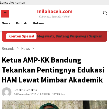
Loncat ke konten
Inilahaceh.com
Kabar dari Serambi Makkah
News
Politik
Hukum
ali Curi Perhatian Megawati, Bintang Puspayoga Siapkan Dukung
Konten Spesial
Beranda
News
Ketua AMP-KK Bandung
Tekankan Pentingnya Edukasi
HAM Lewat Mimbar Akademik
Redaktur Redaktur
14 Desember 2025 - 19:15 WIB
217 Dilihat