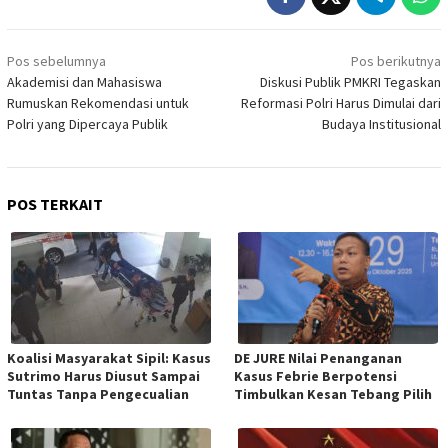
Navigasi
Pos sebelumnya
Pos berikutnya
pos
Akademisi dan Mahasiswa
Diskusi Publik PMKRI Tegaskan
Rumuskan Rekomendasi untuk
Reformasi Polri Harus Dimulai dari
Polri yang Dipercaya Publik
Budaya Institusional
POS TERKAIT
Koalisi Masyarakat Sipil: Kasus
DE JURE Nilai Penanganan
Sutrimo Harus Diusut Sampai
Kasus Febrie Berpotensi
Tuntas Tanpa Pengecualian
Timbulkan Kesan Tebang Pilih