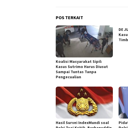
POS TERKAIT
DE J
Kasu
Timb
Koalisi Masyarakat Sipil:
Kasus Sutrimo Harus Diusut
Sampai Tuntas Tanpa
Pengecualian
Hasil Survei IndexMundi soal
Pida
Polri Tuai Kritik, Burhanuddin
Polri