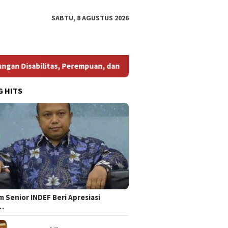
SABTU, 8 AGUSTUS 2026
tas, Perempuan, dan Pembela HAM
Bang Jali Curi Perha
G HITS
 Senior INDEF Beri Apresiasi
…