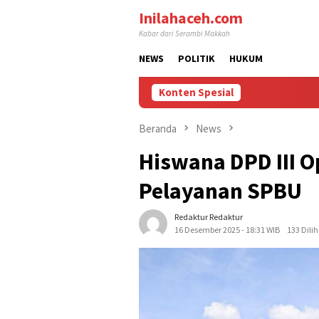
Loncat
Inilahaceh.com
ke
Kabar dari Serambi Makkah
konten
NEWS
POLITIK
HUKUM
Konten Spesial
Beranda
News
Hiswana DPD III O
Pelayanan SPBU
Redaktur Redaktur
16 Desember 2025 - 18:31 WIB
133 Dilih