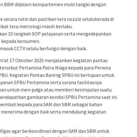
an BBM didalam kompartemen mobi tangki dengan
 secara rutin dan pastikan tera nozzle selaluberada di
fikat tera metrologi masih berlaku.
ankan 10 langkah SOP pelayanan serta mengedepankan
s kepada konsumen.
ermasuk CCTV selalu berfungsi dengan baik.
um’at 17 Oktober 2025 menjalankan kegiatan pantau
tersebut Pertamina Patra Niaga kepada para Perwira
BU. Kegiatan Pantau Bareng SPBU ini bertujuan untuk
anan SPBU Pertamina serta sarana fasilitasnya.
ukan untuk men-judge atau memberi kesimpulan suatu
 mendapatkan gambaran kondisi SPBU Pertamina saat ini.
 kembali kepada para SAM dan SBM sebagai bahan
U menerima dengan baik serta mendukung kegiatan
igas agar berkoordinasi dengan SAM dan SBM untuk