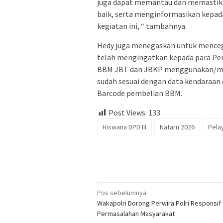
juga dapat memantau dan memastika
baik, serta menginformasikan kepa
kegiatan ini, “ tambahnya.
Hedy juga menegaskan untuk mencega
telah mengingatkan kepada para Pe
BBM JBT dan JBKP menggunakan/me
sudah sesuai dengan data kendaraa
Barcode pembelian BBM.
Post Views:
133
Hiswana DPD III
Nataru 2026
Pela
Navigasi
Pos sebelumnya
Wakapolri Dorong Perwira Polri Responsif
pos
Permasalahan Masyarakat