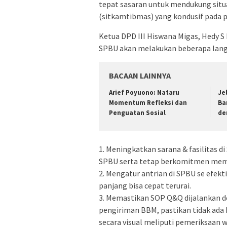
tepat sasaran untuk mendukung situ
(sitkamtibmas) yang kondusif pada 
Ketua DPD III Hiswana Migas, Hedy S
SPBU akan melakukan beberapa langk
BACAAN LAINNYA
Arief Poyuono: Nataru
Je
Momentum Refleksi dan
Ba
Penguatan Sosial
de
1. Meningkatkan sarana & fasilitas di
SPBU serta tetap berkomitmen memb
2. Mengatur antrian di SPBU se efekti
panjang bisa cepat terurai.
3. Memastikan SOP Q&Q dijalankan d
pengiriman BBM, pastikan tidak ada 
secara visual meliputi pemeriksaan 