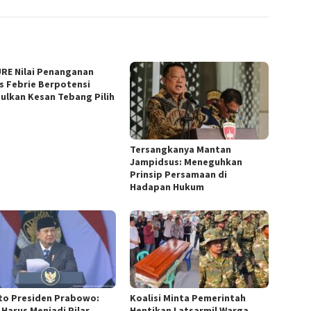
URE Nilai Penanganan
s Febrie Berpotensi
ulkan Kesan Tebang Pilih
Tersangkanya Mantan
Jampidsus: Meneguhkan
Prinsip Persamaan di
Hadapan Hukum
to Presiden Prabowo:
Koalisi Minta Pemerintah
 Harus Menjadi Pilar
Hentikan Latsarmil Warga