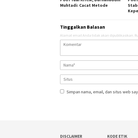
Muhtadi: Cacat Metode
Stab
Kepe
Tinggalkan Balasan
Alamat email Anda tidak akan dipublikasikan.
Ru
Simpan nama, email, dan situs web say
DISCLAIMER
KODE ETIK