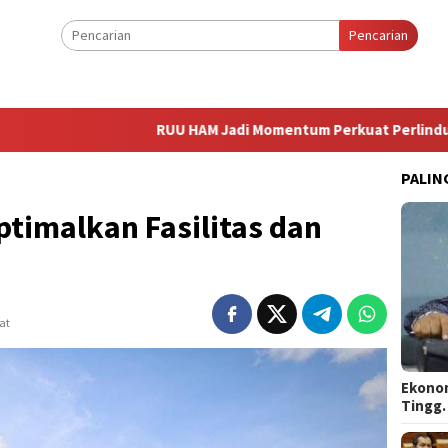
Pencarian
RUU HAM Jadi Momentum Perkuat Perlindungan Disabili
PALIN
ptimalkan Fasilitas dan
at
Ekonom
Tingg