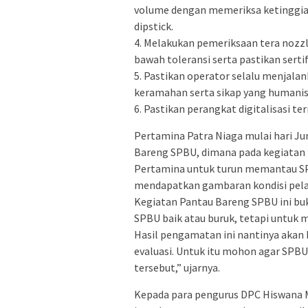
volume dengan memeriksa ketinggi
dipstick.
4. Melakukan pemeriksaan tera nozzle
bawah toleransi serta pastikan serti
5. Pastikan operator selalu menjal
keramahan serta sikap yang humani
6. Pastikan perangkat digitalisasi t
Pertamina Patra Niaga mulai hari J
Bareng SPBU, dimana pada kegiatan 
Pertamina untuk turun memantau SP
mendapatkan gambaran kondisi pelay
Kegiatan Pantau Bareng SPBU ini b
SPBU baik atau buruk, tetapi untuk
Hasil pengamatan ini nantinya akan
evaluasi. Untuk itu mohon agar SPB
tersebut,” ujarnya.
Kepada para pengurus DPC Hiswana M