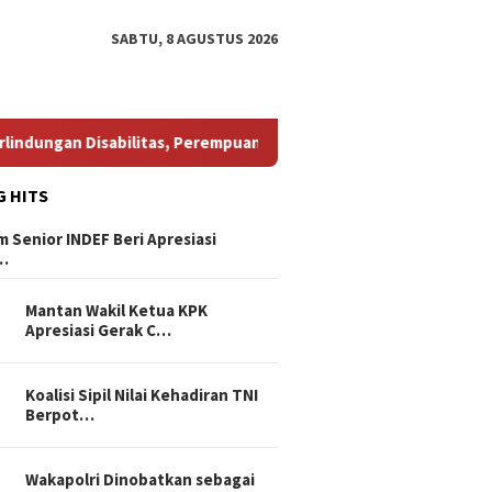
SABTU, 8 AGUSTUS 2026
Disabilitas, Perempuan, dan Pembela HAM
Bang Jali Cur
G HITS
 Senior INDEF Beri Apresiasi
…
Mantan Wakil Ketua KPK
Apresiasi Gerak C…
Koalisi Sipil Nilai Kehadiran TNI
Berpot…
Wakapolri Dinobatkan sebagai