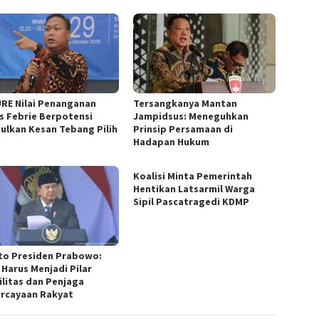
URE Nilai Penanganan
Tersangkanya Mantan
s Febrie Berpotensi
Jampidsus: Meneguhkan
ulkan Kesan Tebang Pilih
Prinsip Persamaan di
Hadapan Hukum
Koalisi Minta Pemerintah
Hentikan Latsarmil Warga
Sipil Pascatragedi KDMP
to Presiden Prabowo:
 Harus Menjadi Pilar
ilitas dan Penjaga
rcayaan Rakyat