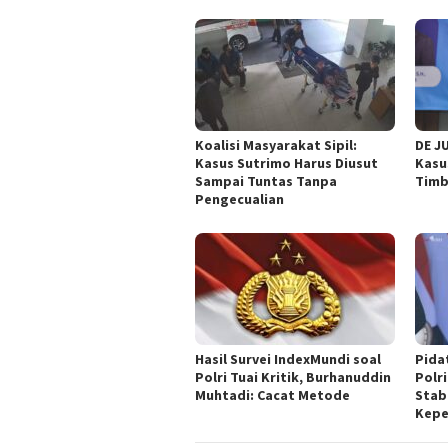
Koalisi Masyarakat Sipil:
DE J
Kasus Sutrimo Harus Diusut
Kasu
Sampai Tuntas Tanpa
Timb
Pengecualian
Hasil Survei IndexMundi soal
Pida
Polri Tuai Kritik, Burhanuddin
Polri
Muhtadi: Cacat Metode
Stab
Kepe