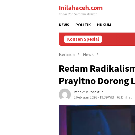
Loncat
Inilahaceh.com
ke
Kabar dari Serambi Makkah
konten
NEWS
POLITIK
HUKUM
Konten Spesial
Beranda
News
Redam Radikalism
Prayitno Dorong Li
Redaktur Redaktur
2 Februari 2026 - 19:39 WIB
62 Dilihat