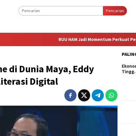
Pencarian
RUU HAM Jadi Momentum Perkuat Perlindungan 
PALIN
e di Dunia Maya, Eddy
Ekonom
Tingg
terasi Digital