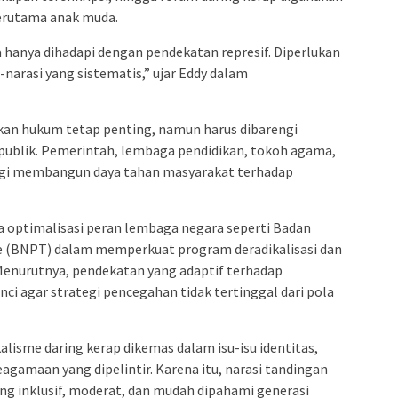
erutama anak muda.
a hanya dihadapi dengan pendekatan represif. Diperlukan
-narasi yang sistematis,” ujar Eddy dalam
kan hukum tetap penting, namun harus dibarengi
publik. Pemerintah, lembaga pendidikan, tokoh agama,
nergi membangun daya tahan masyarakat terhadap
a optimalisasi peran lembaga negara seperti Badan
 (BNPT) dalam memperkuat program deradikalisasi dan
. Menurutnya, pendekatan yang adaptif terhadap
i agar strategi pencegahan tidak tertinggal dari pola
lisme daring kerap dikemas dalam isu-isu identitas,
eagamaan yang dipelintir. Karena itu, narasi tandingan
ng inklusif, moderat, dan mudah dipahami generasi