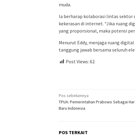
muda.
Ia berharap kolaborasi lintas sekto
kekerasan di internet. “Jika ruang d
yang proporsional, maka potensi pen
Menurut Eddy, menjaga ruang digita
tanggung jawab bersama seluruh el
Post Views:
62
Navigasi
Pos sebelumnya
TPUA: Pemerintahan Prabowo Sebagai Ha
pos
Baru Indonesia
POS TERKAIT