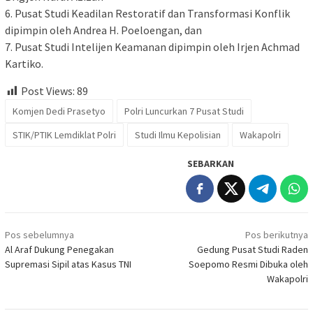
6. Pusat Studi Keadilan Restoratif dan Transformasi Konflik
dipimpin oleh Andrea H. Poeloengan, dan
7. Pusat Studi Intelijen Keamanan dipimpin oleh Irjen Achmad
Kartiko.
Post Views:
89
Komjen Dedi Prasetyo
Polri Luncurkan 7 Pusat Studi
STIK/PTIK Lemdiklat Polri
Studi Ilmu Kepolisian
Wakapolri
SEBARKAN
Navigasi
Pos sebelumnya
Pos berikutnya
pos
Al Araf Dukung Penegakan
Gedung Pusat Studi Raden
Supremasi Sipil atas Kasus TNI
Soepomo Resmi Dibuka oleh
Wakapolri