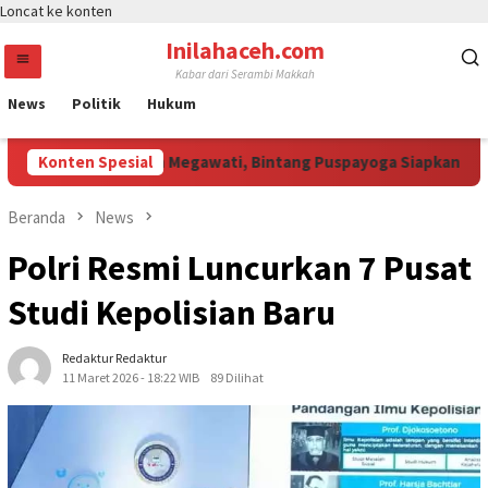
Loncat ke konten
Inilahaceh.com
Kabar dari Serambi Makkah
News
Politik
Hukum
li Curi Perhatian Megawati, Bintang Puspayoga Siapkan Dukunga
Konten Spesial
Beranda
News
Polri Resmi Luncurkan 7 Pusat
Studi Kepolisian Baru
Redaktur Redaktur
11 Maret 2026 - 18:22 WIB
89 Dilihat