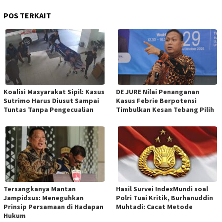
POS TERKAIT
Koalisi Masyarakat Sipil: Kasus
DE JURE Nilai Penanganan
Sutrimo Harus Diusut Sampai
Kasus Febrie Berpotensi
Tuntas Tanpa Pengecualian
Timbulkan Kesan Tebang Pilih
Tersangkanya Mantan
Hasil Survei IndexMundi soal
Jampidsus: Meneguhkan
Polri Tuai Kritik, Burhanuddin
Prinsip Persamaan di Hadapan
Muhtadi: Cacat Metode
Hukum