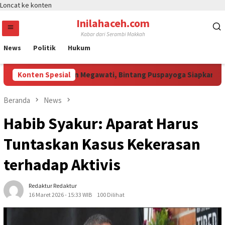
Loncat ke konten
Inilahaceh.com
Kabar dari Serambi Makkah
News
Politik
Hukum
Jali Curi Perhatian Megawati, Bintang Puspayoga Siapkan Dukun
Konten Spesial
Beranda
News
Habib Syakur: Aparat Harus
Tuntaskan Kasus Kekerasan
terhadap Aktivis
Redaktur Redaktur
16 Maret 2026 - 15:33 WIB
100 Dilihat