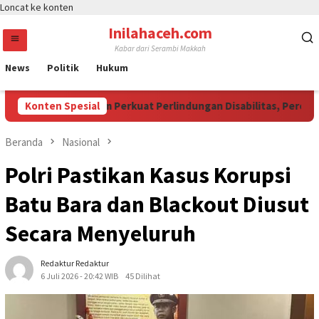
Loncat ke konten
Inilahaceh.com
Kabar dari Serambi Makkah
News
Politik
Hukum
 Jadi Momentum Perkuat Perlindungan Disabilitas, Perempuan,
Konten Spesial
Beranda
Nasional
Polri Pastikan Kasus Korupsi
Batu Bara dan Blackout Diusut
Secara Menyeluruh
Redaktur Redaktur
6 Juli 2026 - 20:42 WIB
45 Dilihat