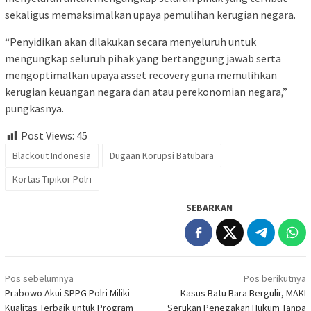
sekaligus memaksimalkan upaya pemulihan kerugian negara.
“Penyidikan akan dilakukan secara menyeluruh untuk
mengungkap seluruh pihak yang bertanggung jawab serta
mengoptimalkan upaya asset recovery guna memulihkan
kerugian keuangan negara dan atau perekonomian negara,”
pungkasnya.
Post Views:
45
Blackout Indonesia
Dugaan Korupsi Batubara
Kortas Tipikor Polri
SEBARKAN
Navigasi
Pos sebelumnya
Pos berikutnya
pos
Prabowo Akui SPPG Polri Miliki
Kasus Batu Bara Bergulir, MAKI
Kualitas Terbaik untuk Program
Serukan Penegakan Hukum Tanpa