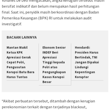
Yohanes De Deo mengatakan, angka kerugian tersebut masih
bersifat indikatif dan belum merupakan hasil perhitungan
final. Saat ini, penyidik masih berkoordinasi dengan Badan
Pemeriksa Keuangan (BPK) RI untuk melakukan audit
investigatif.
BACAAN LAINNYA
Mantan Wakil
Ekonom Senior
Hendardi:
Ketua KPK
INDEF Beri
Presiden Harus
Apresiasi Gerak
Apresiasi
Bertindak, TNI
Cepat Polri,
Tinggi kepada
Jangan Dipakai
Pengusutan
Polri atas
Lindungi
Korupsi Batu Bara
Pengungkapan
Kepentingan
Harus Tuntas
Kasus Korupsi
Koruptor
Besar
“Akibat perbuatan tersebut, ditambah dengan kerugian
perekonomian terkait dengan terjadinya blackout,