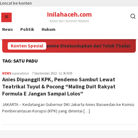
Loncat ke konten
Inilahaceh.com
Kabar dari Serambi Makkah
News
Politik
Hukum
Konten Spesial
1,3 Ton Ketamine Diselundupkan dari Teluk Thailand, K
TAG:
SATU PADU
NEWS
superadmin
7 September 2022 - 11:36 WIB
Anies Dipanggil KPK, Pendemo Sambut Lewat
Teatrikal Tuyul & Pocong “Maling Duit Rakyat
Formula E Jangan Sampai Lolos”
JAKARTA – Kedatangan Gubernur DKI Jakarta Anies Baswedan ke Komisi
Pemberantasan Korupsi (KPK) yang dimintai […]