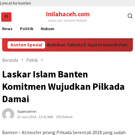
Loncat ke konten
Inilahaceh.com
Kabar dari Serambi Makkah
News
Politik
Hukum
a: Kapolri Cup 2026 Buktikan Talenta E-Sports Daerah Punya Kese
Konten Spesial
Beranda
Politik
Laskar Islam Banten
Komitmen Wujudkan Pilkada
Damai
Superadmin
23 Juni 2018 - 22:41 WIB
393 Dilihat
Banten – Atmosfer jelang Pilkada Serentak 2018 yang sudah