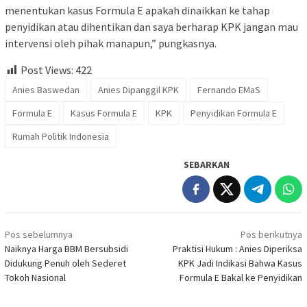
menentukan kasus Formula E apakah dinaikkan ke tahap
penyidikan atau dihentikan dan saya berharap KPK jangan mau
intervensi oleh pihak manapun,” pungkasnya.
Post Views:
422
Anies Baswedan
Anies Dipanggil KPK
Fernando EMaS
Formula E
Kasus Formula E
KPK
Penyidikan Formula E
Rumah Politik Indonesia
SEBARKAN
Navigasi
Pos sebelumnya
Pos berikutnya
pos
Naiknya Harga BBM Bersubsidi
Praktisi Hukum : Anies Diperiksa
Didukung Penuh oleh Sederet
KPK Jadi Indikasi Bahwa Kasus
Tokoh Nasional
Formula E Bakal ke Penyidikan