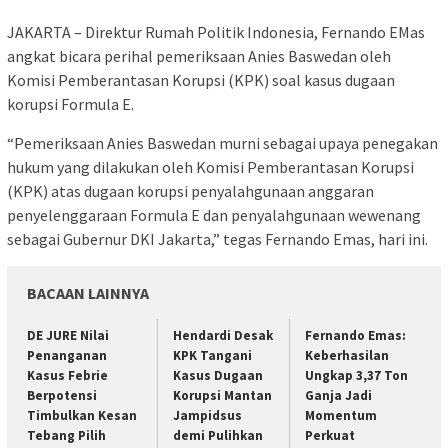
JAKARTA – Direktur Rumah Politik Indonesia, Fernando EMas
angkat bicara perihal pemeriksaan Anies Baswedan oleh
Komisi Pemberantasan Korupsi (KPK) soal kasus dugaan
korupsi Formula E.
“Pemeriksaan Anies Baswedan murni sebagai upaya penegakan
hukum yang dilakukan oleh Komisi Pemberantasan Korupsi
(KPK) atas dugaan korupsi penyalahgunaan anggaran
penyelenggaraan Formula E dan penyalahgunaan wewenang
sebagai Gubernur DKI Jakarta,” tegas Fernando Emas, hari ini.
BACAAN LAINNYA
DE JURE Nilai
Hendardi Desak
Fernando Emas:
Penanganan
KPK Tangani
Keberhasilan
Kasus Febrie
Kasus Dugaan
Ungkap 3,37 Ton
Berpotensi
Korupsi Mantan
Ganja Jadi
Timbulkan Kesan
Jampidsus
Momentum
Tebang Pilih
demi Pulihkan
Perkuat