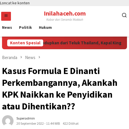
Loncat ke konten
Inilahaceh.com
Kabar dari Serambi Makkah
News
Politik
Hukum
 Ketamine Diselundupkan dari Teluk Thailand, Kapal King Sun Di
Konten Spesial
Beranda
News
Kasus Formula E Dinanti
Perkembangannya, Akankah
KPK Naikkan ke Penyidikan
atau Dihentikan??
Superadmin
20 September 2022 - 11:44 WIB
422 Dilihat