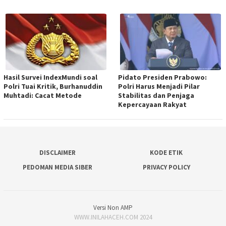
Hasil Survei IndexMundi soal
Pidato Presiden Prabowo:
Polri Tuai Kritik, Burhanuddin
Polri Harus Menjadi Pilar
Muhtadi: Cacat Metode
Stabilitas dan Penjaga
Kepercayaan Rakyat
DISCLAIMER
KODE ETIK
PEDOMAN MEDIA SIBER
PRIVACY POLICY
Versi Non AMP
WWW.INILAHACEH.COM 2024