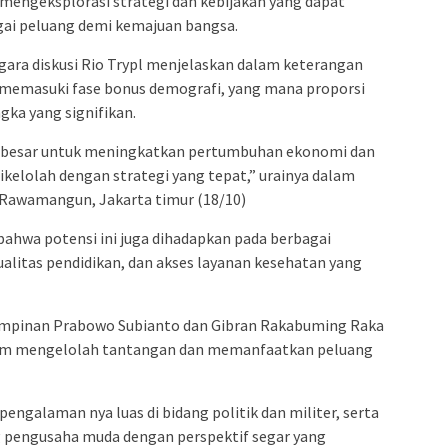
mengeksplorasi strategi dan kebijakan yang dapat
ai peluang demi kemajuan bangsa.
gara diskusi Rio Trypl menjelaskan dalam keterangan
h memasuki fase bonus demografi, yang mana proporsi
gka yang signifikan.
 besar untuk meningkatkan pertumbuhan ekonomi dan
ikelolah dengan strategi yang tepat,” urainya dalam
 Rawamangun, Jakarta timur (18/10)
ahwa potensi ini juga dihadapkan pada berbagai
alitas pendidikan, dan akses layanan kesehatan yang
impinan Prabowo Subianto dan Gibran Rakabuming Raka
am mengelolah tantangan dan memanfaatkan peluang
ngalaman nya luas di bidang politik dan militer, serta
 pengusaha muda dengan perspektif segar yang