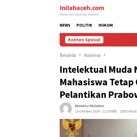
Loncat
Inilahaceh.com
ke
Kabar dari Serambi Makkah
konten
NEWS
POLITIK
HUKUM
Konten Spesial
Beranda
Nasional
Intelektual Muda 
Mahasiswa Tetap 
Pelantikan Prabo
Redaktur Redaktur
19 Oktober 2024 - 11:29 WIB
238 Dilihat