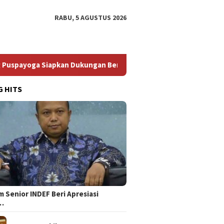
RABU, 5 AGUSTUS 2026
iapkan Dukungan Berkelanjutan
Bikin Elite PDIP Turun G
G HITS
 Senior INDEF Beri Apresiasi
…