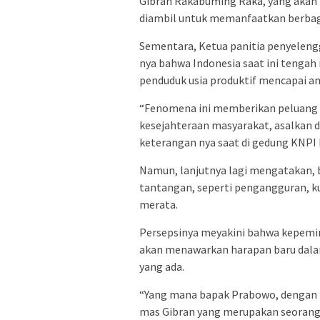
Gibran Rakabuming Raka, yang akan 
diambil untuk memanfaatkan berbag
Sementara, Ketua panitia penyeleng
nya bahwa Indonesia saat ini tenga
penduduk usia produktif mencapai an
“Fenomena ini memberikan peluang
kesejahteraan masyarakat, asalkan d
keterangan nya saat di gedung KNPI
Namun, lanjutnya lagi mengatakan, b
tantangan, seperti pengangguran, ku
merata.
Persepsinya meyakini bahwa kepem
akan menawarkan harapan baru dal
yang ada.
“Yang mana bapak Prabowo, dengan pe
mas Gibran yang merupakan seorang