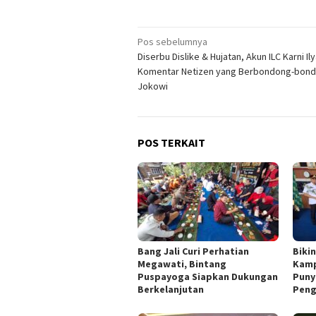
Navigasi
Pos sebelumnya
Diserbu Dislike & Hujatan, Akun ILC Karni I
pos
Komentar Netizen yang Berbondong-bond
Jokowi
POS TERKAIT
Bang Jali Curi Perhatian
Biki
Megawati, Bintang
Kamp
Puspayoga Siapkan Dukungan
Puny
Berkelanjutan
Peng