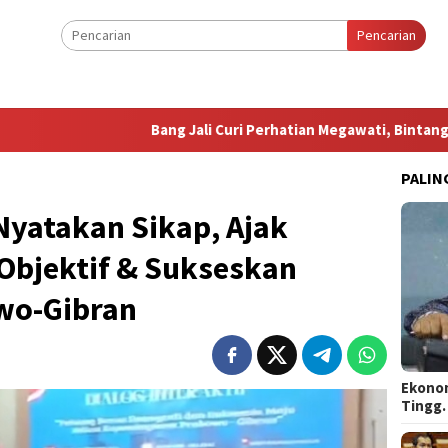
Pencarian
Bang Jali Curi Perhatian Megawati, Bintang Puspayoga S
PALIN
Nyatakan Sikap, Ajak
Objektif & Sukseskan
wo-Gibran
Ekonom
Tingg