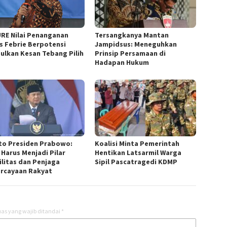
URE Nilai Penanganan
Tersangkanya Mantan
s Febrie Berpotensi
Jampidsus: Meneguhkan
ulkan Kesan Tebang Pilih
Prinsip Persamaan di
Hadapan Hukum
to Presiden Prabowo:
Koalisi Minta Pemerintah
 Harus Menjadi Pilar
Hentikan Latsarmil Warga
ilitas dan Penjaga
Sipil Pascatragedi KDMP
rcayaan Rakyat
as yang wajib ditandai
*