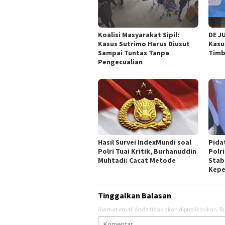
Koalisi Masyarakat Sipil:
DE J
Kasus Sutrimo Harus Diusut
Kasu
Sampai Tuntas Tanpa
Timb
Pengecualian
Hasil Survei IndexMundi soal
Pida
Polri Tuai Kritik, Burhanuddin
Polri
Muhtadi: Cacat Metode
Stab
Kepe
Tinggalkan Balasan
Alamat email Anda tidak akan dipublikasikan.
Ru