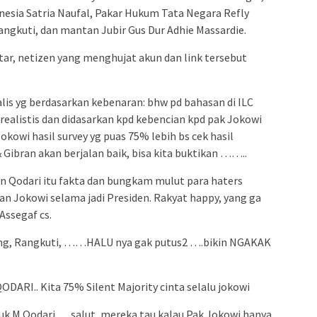
esia Satria Naufal, Pakar Hukum Tata Negara Refly
ngkuti, dan mantan Jubir Gus Dur Adhie Massardie.
ar, netizen yang menghujat akun dan link tersebut
lis yg berdasarkan kebenaran: bhw pd bahasan di ILC
 realistis dan didasarkan kpd kebencian kpd pak Jokowi
okowi hasil survey yg puas 75% lebih bs cek hasil
Gibran akan berjalan baik, bisa kita buktikan ……..
 Qodari itu fakta dan bungkam mulut para haters
an Jokowi selama jadi Presiden. Rakyat happy, yang ga
Assegaf cs.
rung, Rangkuti, ……HALU nya gak putus2 ….bikin NGAKAK
DARI.. Kita 75% Silent Majority cinta selalu jokowi
uk M Qodari ….salut, mereka tau kalau Pak Jokowi hanya