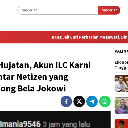
Pencarian
Bang Jali Curi Perhatian Megawati, Bintang Pus
PALIN
Hujatan, Akun ILC Karni
Ekonom
Tingg
ntar Netizen yang
ong Bela Jokowi