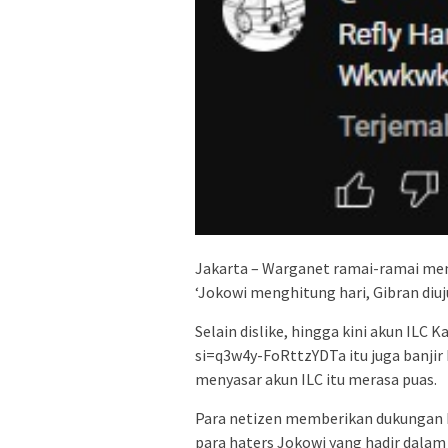
Jakarta – Warganet ramai-ramai memb
‘Jokowi menghitung hari, Gibran diu
Selain dislike, hingga kini akun ILC 
si=q3w4y-FoRttzYDTa itu juga banjir 
menyasar akun ILC itu merasa puas.
Para netizen memberikan dukungan 
para haters Jokowi yang hadir dalam a