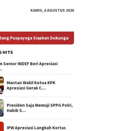
KAMIS, 6 AGUSTUS 2026
payoga Siapkan Dukungan Berkelanjutan
Bikin Elite PDIP
G HITS
 Senior INDEF Beri Apresiasi
…
Mantan Wakil Ketua KPK
Apresiasi Gerak C…
Presiden Saja Memuji SPPG Polri,
Habib S…
IPW Apresiasi Langkah Kortas