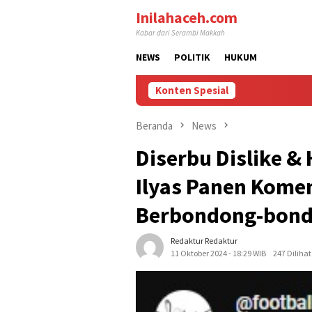
Loncat
Inilahaceh.com
ke
Kabar dari Serambi Makkah
konten
NEWS
POLITIK
HUKUM
Konten Spesial
Beranda
News
Diserbu Dislike & 
Ilyas Panen Kome
Berbondong-bond
Redaktur Redaktur
11 Oktober 2024 - 18:29 WIB
247 Dilihat