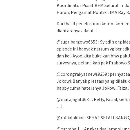
Koordinator Pusat BEM Seluruh Indon
Harun, Pengamat Politik LIMA Ray Ra
Dari hasil penelusuran kolom koment
diantaranya adalah :
@supribargowo6653 : Sy adlh org idea
episode ini banyak narsum yg bcr tdk
dan kel. Ayoo kita buktikan bhw pak J
surveynya, pelantikan pak Prabowo & 
@corongrakyatnews9269 : pernyataan
Jokowi. Banyak prestasi yang dilakuk
happy cuma hatersnya Jokowi Faizal 
@matajagat3631 : Refly, Faisal, Ge
…‼️
@robialakbar : SEHAT SELALI BANG QO
@ostraball_ : Angkat dua jempol unt