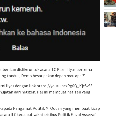
erikan dislike untuk acara ILC Karni Ilyas bertema
jung tanduk, Demo besar pekan depan mau apa ?’.
Karni Ilyas dengan link https://youtu.be/Rg0Q_Kjc5v8?
hujatan dari netizen. Hal ini membuat netizen yang
kepada Pengamat Politik M. Qodari yang membuat kicep
cara ILC tersebut yakni kritikus Politik Faizal Assegaf,