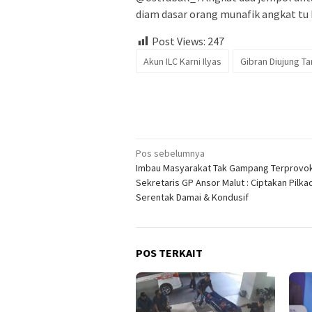
diam dasar orang munafik angkat tu 
Post Views:
247
Akun ILC Karni Ilyas
Gibran Diujung T
Navigasi
Pos sebelumnya
Imbau Masyarakat Tak Gampang Terprovok
pos
Sekretaris GP Ansor Malut : Ciptakan Pilka
Serentak Damai & Kondusif
POS TERKAIT