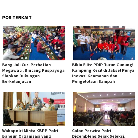
POS TERKAIT
Bang Jali Curi Perhatian
Bikin Elite PDIP Turun Gunung!
Megawati, Bintang Puspayoga
Kampung Kecil di Jaksel Punya
Siapkan Dukungan
Inovasi Keamanan dan
Berkelanjutan
Pengelolaan Sampah
Wakapolri Minta KBPP Polri
Calon Perwira Polri
Bangun Organisasi yang
Digembleng Sejak Seleksi,