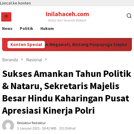
Loncat ke konten
Inilahaceh.com
Kabar dari Serambi Makkah
News
Politik
Hukum
 Jali Curi Perhatian Megawati, Bintang Puspayoga Siapkan Duku
Konten Spesial
Beranda
Nasional
Sukses Amankan Tahun Politik
& Nataru, Sekretaris Majelis
Besar Hindu Kaharingan Pusat
Apresiasi Kinerja Polri
Redaktur Redaktur
3 Januari 2025 - 18:42 WIB
231 Dilihat