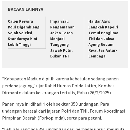
BACAAN LAINNYA
Calon Perwira
Imparsial:
Haidar Alwi:
Polri Digembleng
Pengamanan
Langkah Kapolri
Sejak Seleksi,
Jaksa Tetap
Temui Panglima
Standarnya Kini
Menjadi
TNI dan Jaksa
Lebih Tinggi
Tanggung
Agung Redam
Jawab Polri,
Rivalitas Antar-
Bukan TNI
Lembaga
“Kabupaten Madiun dipilih karena kebetulan sedang panen
perdana jagung,” ujar Kabid Humas Polda Jatim, Kombes
Dirmanto dalam keterangan tertulis, Rabu (26/2/2025).
Panen raya ini dihadiri oleh sekitar 350 undangan. Para
undangan berasal dari jajaran Polri dan TNI, Forum Koordinasi
Pimpinan Daerah (Forkopimda), serta para petani.
“Lebih kurang ada 350 undangan dari berbagai unsur, meliputi