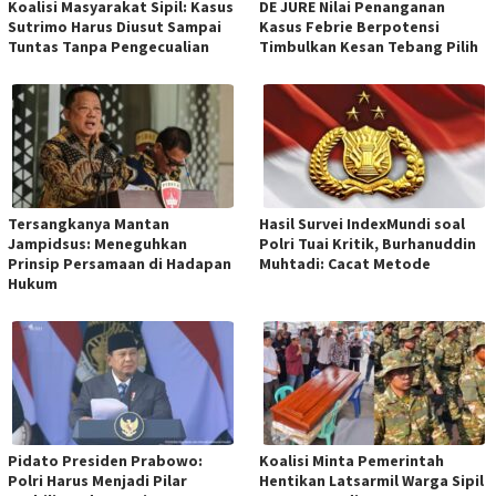
Koalisi Masyarakat Sipil: Kasus
DE JURE Nilai Penanganan
Sutrimo Harus Diusut Sampai
Kasus Febrie Berpotensi
Tuntas Tanpa Pengecualian
Timbulkan Kesan Tebang Pilih
Tersangkanya Mantan
Hasil Survei IndexMundi soal
Jampidsus: Meneguhkan
Polri Tuai Kritik, Burhanuddin
Prinsip Persamaan di Hadapan
Muhtadi: Cacat Metode
Hukum
Pidato Presiden Prabowo:
Koalisi Minta Pemerintah
Polri Harus Menjadi Pilar
Hentikan Latsarmil Warga Sipil