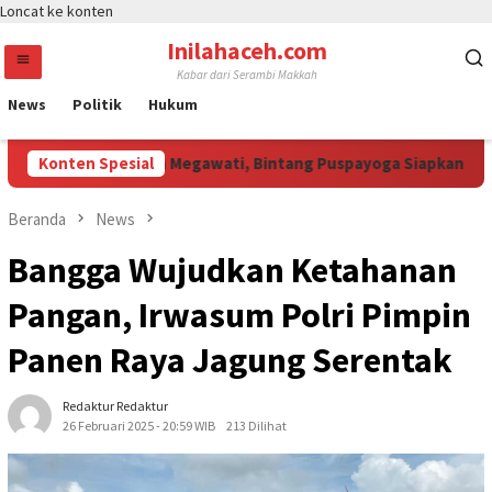
Loncat ke konten
Inilahaceh.com
Kabar dari Serambi Makkah
News
Politik
Hukum
ali Curi Perhatian Megawati, Bintang Puspayoga Siapkan Dukung
Konten Spesial
Beranda
News
Bangga Wujudkan Ketahanan
Pangan, Irwasum Polri Pimpin
Panen Raya Jagung Serentak
Redaktur Redaktur
26 Februari 2025 - 20:59 WIB
213 Dilihat