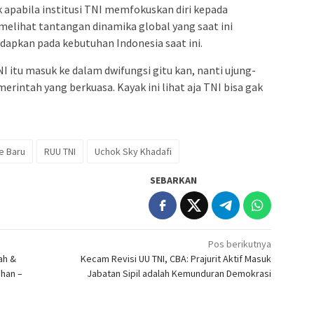
apabila institusi TNI memfokuskan diri kepada
melihat tantangan dinamika global yang saat ini
apkan pada kebutuhan Indonesia saat ini.
NI itu masuk ke dalam dwifungsi gitu kan, nanti ujung-
erintah yang berkuasa. Kayak ini lihat aja TNI bisa gak
e Baru
RUU TNI
Uchok Sky Khadafi
SEBARKAN
Pos berikutnya
ah &
Kecam Revisi UU TNI, CBA: Prajurit Aktif Masuk
han –
Jabatan Sipil adalah Kemunduran Demokrasi