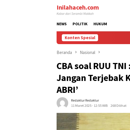
Loncat
Inilahaceh.com
ke
Kabar dari Serambi Makkah
konten
NEWS
POLITIK
HUKUM
Konten Spesial
Beranda
Nasional
CBA soal RUU TNI :
Jangan Terjebak 
ABRI’
Redaktur Redaktur
11 Maret 2025 - 12:55 WIB
268 Dilihat