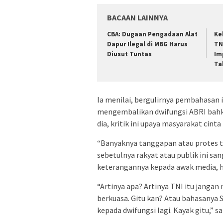
BACAAN LAINNYA
CBA: Dugaan Pengadaan Alat
Ke
Dapur Ilegal di MBG Harus
TN
Diusut Tuntas
Im
Ta
Ia menilai, bergulirnya pembahasan
mengembalikan dwifungsi ABRI bahk
dia, kritik ini upaya masyarakat cinta 
“Banyaknya tanggapan atau protes t
sebetulnya rakyat atau publik ini s
keterangannya kepada awak media, ha
“Artinya apa? Artinya TNI itu janga
berkuasa. Gitu kan? Atau bahasanya S
kepada dwifungsi lagi. Kayak gitu,” 