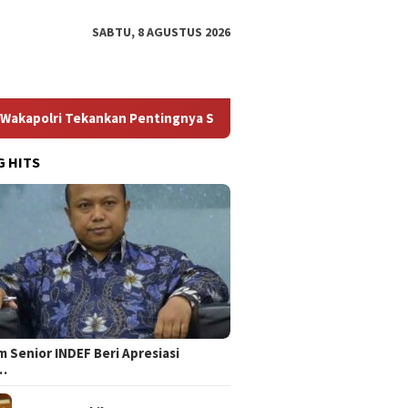
SABTU, 8 AGUSTUS 2026
Tekankan Pentingnya Sportivitas
RUU HAM Jadi Momentum 
G HITS
 Senior INDEF Beri Apresiasi
…