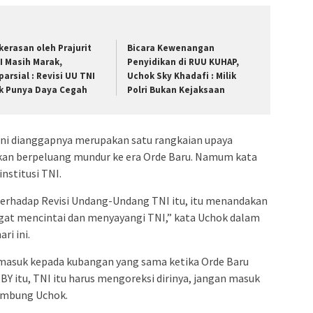
kerasan oleh Prajurit
Bicara Kewenangan
I Masih Marak,
Penyidikan di RUU KUHAP,
parsial : Revisi UU TNI
Uchok Sky Khadafi : Milik
k Punya Daya Cegah
Polri Bukan Kejaksaan
 ini dianggapnya merupakan satu rangkaian upaya
an berpeluang mundur ke era Orde Baru. Namum kata
institusi TNI.
erhadap Revisi Undang-Undang TNI itu, itu menandakan
angat mencintai dan menyayangi TNI,” kata Uchok dalam
ri ini.
n masuk kepada kubangan yang sama ketika Orde Baru
BY itu, TNI itu harus mengoreksi dirinya, jangan masuk
sambung Uchok.