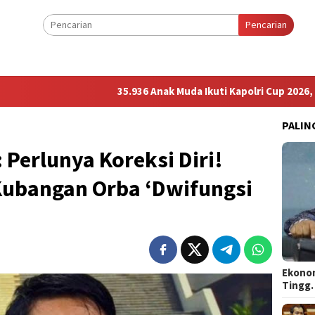
Pencarian
35.936 Anak Muda Ikuti Kapolri Cup 2026, Wakapolri 
PALIN
 Perlunya Koreksi Diri!
Kubangan Orba ‘Dwifungsi
Ekonom
Tingg