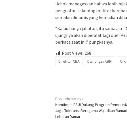
Uchok menegaskan bahwa lebih bijak 
penguatan teknologi militer karena 
semakin dinamis yang kemudian dihad
“Kalau hanya jabatan, itu sama aja T
ujungnya akan diperalat lagi oleh Pem
berkaca saat ini,” pungkasnya.
Post Views:
268
Direktur CBA
Dwifungsi ABRI
Ord
Navigasi
Pos sebelumnya
Komitmen FSUI Dukung Program Pemerint
pos
Jaga Toleransi Beragama Wujudkan Ramad
Lebaran Damai