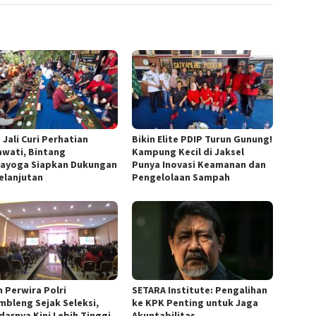
 Jali Curi Perhatian
Bikin Elite PDIP Turun Gunung!
wati, Bintang
Kampung Kecil di Jaksel
ayoga Siapkan Dukungan
Punya Inovasi Keamanan dan
elanjutan
Pengelolaan Sampah
n Perwira Polri
SETARA Institute: Pengalihan
mbleng Sejak Seleksi,
ke KPK Penting untuk Jaga
darnya Kini Lebih Tinggi
Akuntabilitas