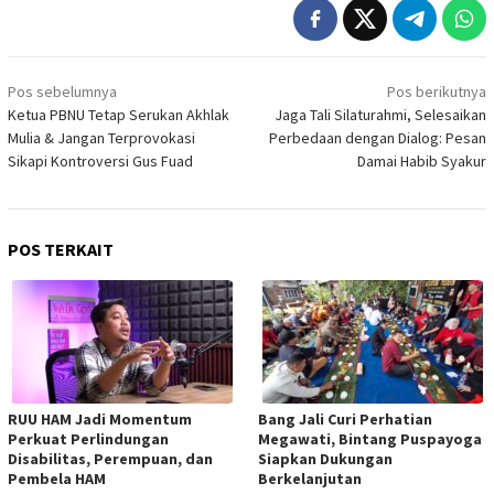
Navigasi
Pos sebelumnya
Pos berikutnya
pos
Ketua PBNU Tetap Serukan Akhlak
Jaga Tali Silaturahmi, Selesaikan
Mulia & Jangan Terprovokasi
Perbedaan dengan Dialog: Pesan
Sikapi Kontroversi Gus Fuad
Damai Habib Syakur
POS TERKAIT
RUU HAM Jadi Momentum
Bang Jali Curi Perhatian
Perkuat Perlindungan
Megawati, Bintang Puspayoga
Disabilitas, Perempuan, dan
Siapkan Dukungan
Pembela HAM
Berkelanjutan