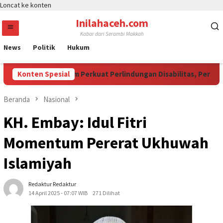
Loncat ke konten
Inilahaceh.com
Kabar dari Serambi Makkah
News
Politik
Hukum
M Jadi Momentum Perkuat Perlindungan Disabilitas, Perempuan
Konten Spesial
Beranda
Nasional
KH. Embay: Idul Fitri
Momentum Pererat Ukhuwah
Islamiyah
Redaktur Redaktur
14 April 2025 - 07:07 WIB
271 Dilihat