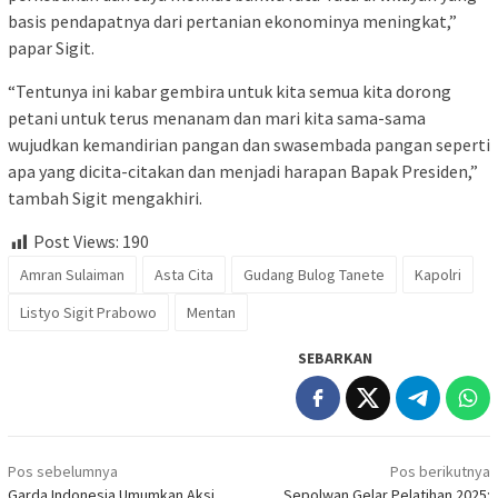
basis pendapatnya dari pertanian ekonominya meningkat,”
papar Sigit.
“Tentunya ini kabar gembira untuk kita semua kita dorong
petani untuk terus menanam dan mari kita sama-sama
wujudkan kemandirian pangan dan swasembada pangan seperti
apa yang dicita-citakan dan menjadi harapan Bapak Presiden,”
tambah Sigit mengakhiri.
Post Views:
190
Amran Sulaiman
Asta Cita
Gudang Bulog Tanete
Kapolri
Listyo Sigit Prabowo
Mentan
SEBARKAN
Navigasi
Pos sebelumnya
Pos berikutnya
pos
Garda Indonesia Umumkan Aksi
Sepolwan Gelar Pelatihan 2025: