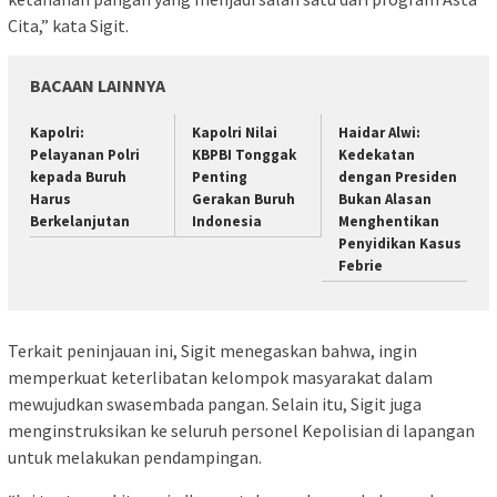
Cita,” kata Sigit.
BACAAN LAINNYA
Kapolri:
Kapolri Nilai
Haidar Alwi:
Pelayanan Polri
KBPBI Tonggak
Kedekatan
kepada Buruh
Penting
dengan Presiden
Harus
Gerakan Buruh
Bukan Alasan
Berkelanjutan
Indonesia
Menghentikan
Penyidikan Kasus
Febrie
Terkait peninjauan ini, Sigit menegaskan bahwa, ingin
memperkuat keterlibatan kelompok masyarakat dalam
mewujudkan swasembada pangan. Selain itu, Sigit juga
menginstruksikan ke seluruh personel Kepolisian di lapangan
untuk melakukan pendampingan.