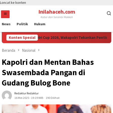
Loncat ke konten
Inilahaceh.com
Kabar dari Serambi Makkah
News
Politik
Hukum
 Muda Ikuti Kapolri Cup 2026, Wakapolri Tekankan Pentingnya Spo
Konten Spesial
Beranda
Nasional
Kapolri dan Mentan Bahas
Swasembada Pangan di
Gudang Bulog Bone
Redaktur Redaktur
16 Mei 2025 - 19:19 WIB
190 Dilihat