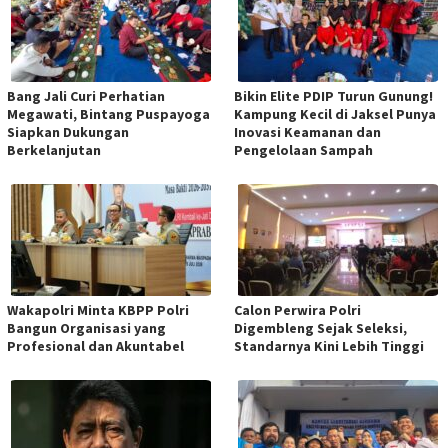
Bang Jali Curi Perhatian
Bikin Elite PDIP Turun Gunung!
Megawati, Bintang Puspayoga
Kampung Kecil di Jaksel Punya
Siapkan Dukungan
Inovasi Keamanan dan
Berkelanjutan
Pengelolaan Sampah
Wakapolri Minta KBPP Polri
Calon Perwira Polri
Bangun Organisasi yang
Digembleng Sejak Seleksi,
Profesional dan Akuntabel
Standarnya Kini Lebih Tinggi