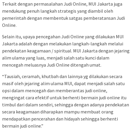
Terkait dengan permasalahan Judi Online, MUI Jakarta juga
mendukung penuh langkah strategis yang diambil oleh
pemerintah dengan membentuk satgas pemberatansan Judi
Online.
Selain itu, upaya pencegahan Judi Online yang dilakukan MUI
Jakarta adalah dengan melakukan langkah-langkah melalui
pendekatan keagamaan / spiritual. MUI Jakarta dengan jejaring
alim ulama yang luas, menjadi salah satu kunci dalam
mencegah meluasnya Judi Online ditengah umat.
“Tausiah, ceramah, khutbah dan lainnya yg dilakukan secara
masif oleh jejaring alim ulama MUI, dapat menjadi salah satu
opsi dalam mencegah dan memberantas judi online,
mengingat cara efektif untuk berhenti bermain judi online itu
timbul dari dalam sendiri, sehingga dengan adanya pendekatan
secara keagamaan diharapkan mampu membuat orang
mendapatkan pencerahan dan hidayah sehingga berhenti
bermain judi online.”