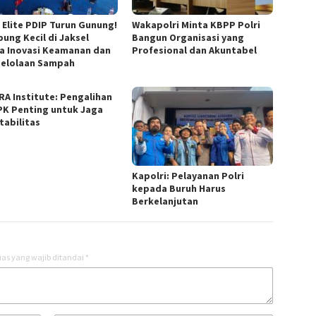
n Elite PDIP Turun Gunung!
Wakapolri Minta KBPP Polri
ung Kecil di Jaksel
Bangun Organisasi yang
a Inovasi Keamanan dan
Profesional dan Akuntabel
elolaan Sampah
RA Institute: Pengalihan
PK Penting untuk Jaga
tabilitas
Kapolri: Pelayanan Polri
kepada Buruh Harus
Berkelanjutan
as yang wajib ditandai
*