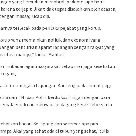
pangan yang kemudian menabrak pedemo juga harus
karena terjepit. Jika tidak tegas disalahkan oleh atasan,
 dengan massa,” ucap dia.
rnya terletak pada perilaku pejabat yang korup.
 korup yang memainkan politik dan ekonomi yang
 Jangan benturkan aparat lapangan dengan rakyat yang
itusionalnya,” lanjut Mahfud.
an imbauan agar masyarakat tetap menjaga kesehatan
 tegang.
a berolahraga di Lapangan Banteng pada Jumat pagi.
a dari TNI dan Polri, berdiskusi ringan dengan para
a emak-emak dan menyapa pedagang kerak telor serta
 sehatkan badan. Setegang dan secemas apa pun
raga. Akal yang sehat ada di tubuh yang sehat,” tulis