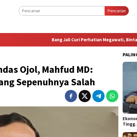
Pencarian
Bang Jali Curi Perhatian Megawati, Bintang Puspay
PALIN
ndas Ojol, Mahfud MD:
yang Sepenuhnya Salah
Ekonom
Tingg