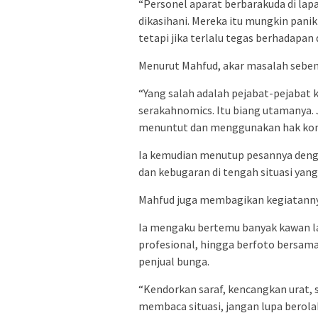
“Personel aparat berbarakuda di la
dikasihani. Mereka itu mungkin panik 
tetapi jika terlalu tegas berhadapan
Menurut Mahfud, akar masalah sebena
“Yang salah adalah pejabat-pejabat
serakahnomics. Itu biang utamanya.
menuntut dan menggunakan hak konst
Ia kemudian menutup pesannya deng
dan kebugaran di tengah situasi yang
Mahfud juga membagikan kegiatanny
Ia mengaku bertemu banyak kawan lam
profesional, hingga berfoto bersam
penjual bunga.
“Kendorkan saraf, kencangkan urat,
membaca situasi, jangan lupa berolah