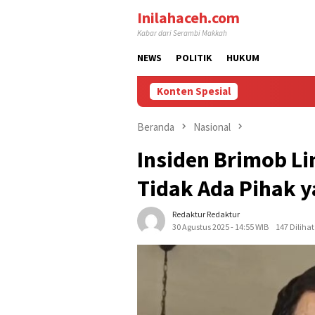
Loncat
Inilahaceh.com
ke
Kabar dari Serambi Makkah
konten
NEWS
POLITIK
HUKUM
Konten Spesial
Beranda
Nasional
Insiden Brimob Li
Tidak Ada Pihak 
Redaktur Redaktur
30 Agustus 2025 - 14:55 WIB
147 Dilihat