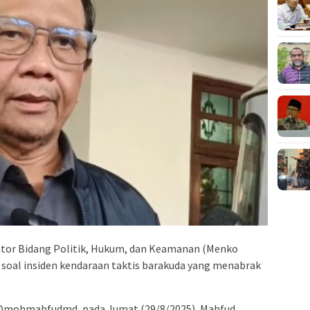
tor Bidang Politik, Hukum, dan Keamanan (Menko
soal insiden kendaraan taktis barakuda yang menabrak
, @mohmahfudmd, pada Jumat (29/8/2025), Mahfud