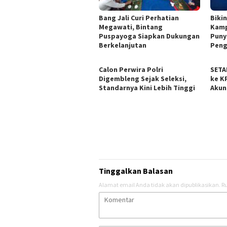
Bang Jali Curi Perhatian
Biki
Megawati, Bintang
Kamp
Puspayoga Siapkan Dukungan
Puny
Berkelanjutan
Peng
Calon Perwira Polri
SETA
Digembleng Sejak Seleksi,
ke K
Standarnya Kini Lebih Tinggi
Akun
Tinggalkan Balasan
Alamat email Anda tidak akan dipublikasikan.
Ru