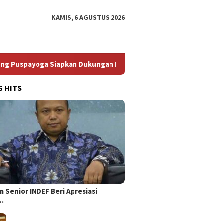
KAMIS, 6 AGUSTUS 2026
oga Siapkan Dukungan Berkelanjutan
Bikin Elite PDIP Tu
G HITS
 Senior INDEF Beri Apresiasi
…