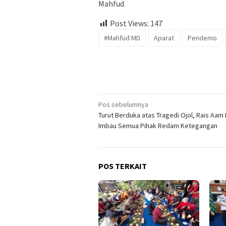
Mahfud.
Post Views:
147
#Mahfud MD
Aparat
Pendemo
Navigasi
Pos sebelumnya
Turut Berduka atas Tragedi Ojol, Rais Aam
pos
Imbau Semua Pihak Redam Ketegangan
POS TERKAIT