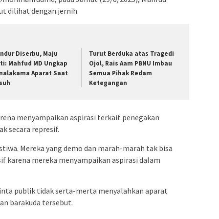
 dilihat dengan jernih.
ndur Diserbu, Maju
Turut Berduka atas Tragedi
ti: Mahfud MD Ungkap
Ojol, Rais Aam PBNU Imbau
malakama Aparat Saat
Semua Pihak Redam
suh
Ketegangan
karena menyampaikan aspirasi terkait penegakan
ak secara represif.
istiwa. Mereka yang demo dan marah-marah tak bisa
esif karena mereka menyampaikan aspirasi dalam
inta publik tidak serta-merta menyalahkan aparat
an barakuda tersebut.