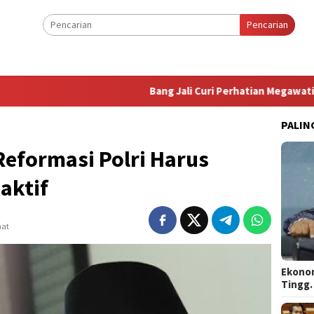
Pencarian
Bang Jali Curi Perhatian Megawati, Bintang
PALIN
formasi Polri Harus
aktif
hat
Ekonom
Tingg