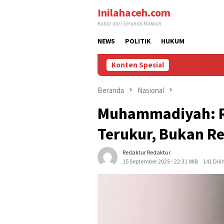
Loncat
Inilahaceh.com
ke
Kabar dari Serambi Makkah
konten
NEWS
POLITIK
HUKUM
Konten Spesial
Beranda
Nasional
Muhammadiyah: Re
Terukur, Bukan Re
Redaktur Redaktur
15 September 2025 - 22:31 WIB
141 Dili