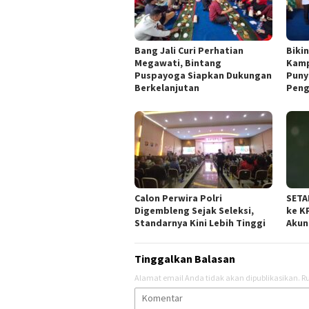
Bang Jali Curi Perhatian
Biki
Megawati, Bintang
Kamp
Puspayoga Siapkan Dukungan
Puny
Berkelanjutan
Peng
Calon Perwira Polri
SETA
Digembleng Sejak Seleksi,
ke K
Standarnya Kini Lebih Tinggi
Akun
Tinggalkan Balasan
Alamat email Anda tidak akan dipublikasikan.
Ru