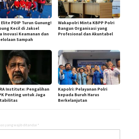
n Elite PDIP Turun Gunung!
Wakapolri Minta KBPP Polri
ung Kecil di Jaksel
Bangun Organisasi yang
a Inovasi Keamanan dan
Profesional dan Akuntabel
elolaan Sampah
RA Institute: Pengalihan
Kapolri: Pelayanan Polri
PK Penting untuk Jaga
kepada Buruh Harus
tabilitas
Berkelanjutan
as yang wajib ditandai
*