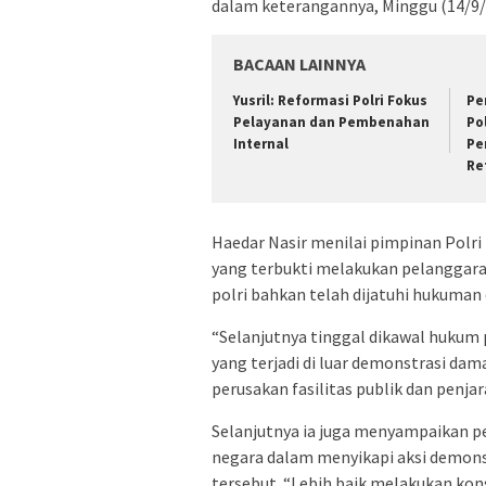
dalam keterangannya, Minggu (14/9/
BACAAN LAINNYA
Yusril: Reformasi Polri Fokus
Pe
Pelayanan dan Pembenahan
Po
Internal
Pe
Re
Haedar Nasir menilai pimpinan Polr
yang terbukti melakukan pelanggar
polri bahkan telah dijatuhi hukuman 
“Selanjutnya tinggal dikawal hukum 
yang terjadi di luar demonstrasi dam
perusakan fasilitas publik dan penja
Selanjutnya ia juga menyampaikan pe
negara dalam menyikapi aksi demonstr
tersebut. “Lebih baik melakukan kon