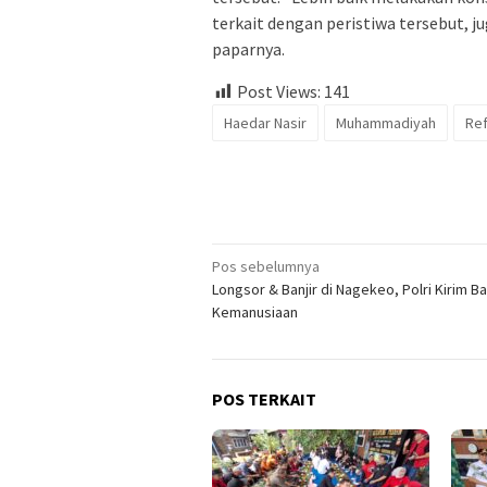
terkait dengan peristiwa tersebut, j
paparnya.
Post Views:
141
Haedar Nasir
Muhammadiyah
Ref
Navigasi
Pos sebelumnya
Longsor & Banjir di Nagekeo, Polri Kirim B
pos
Kemanusiaan
POS TERKAIT