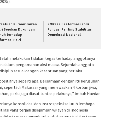
2025).
rsatuan Purnawirawan
KORSPRI: Reformasi Polri
lri Serukan Dukungan
Fondasi Penting Stabilitas
nuh terhadap
Demokrasi Nasional
formasi Polri
i telah melakukan tidakan tegas terhadap anggotanya
an dalam pengamanan aksi massa. Sejumlah anggota
disiplin sesuai dengan ketentuan yang berlaku.
positifnya seperti apa. Bersamaan dengan itu kerusuhan
ai, seperti di Makassar yang menewaskan 4 korban jiwa,
rahan, perlu juga diusut tuntas pelakunya,” imbuh Haedar.
rlunya konsolidasi dan instrospeksi seluruh lembaga
asi yang terjadi disejumlah wilayah di Indonesia
solidasi secara menyeluruh untuk semua institusi yang