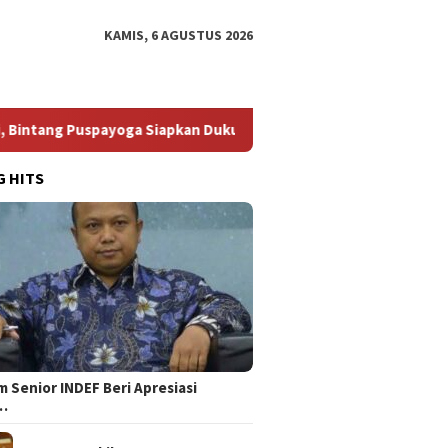
KAMIS, 6 AGUSTUS 2026
 Puspayoga Siapkan Dukungan Berkelanjutan
Bikin Elite 
G HITS
 Senior INDEF Beri Apresiasi
…