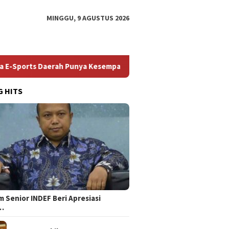
MINGGU, 9 AGUSTUS 2026
ts Daerah Punya Kesempatan ke Nasional
35.936 Anak Muda 
G HITS
 Senior INDEF Beri Apresiasi
…