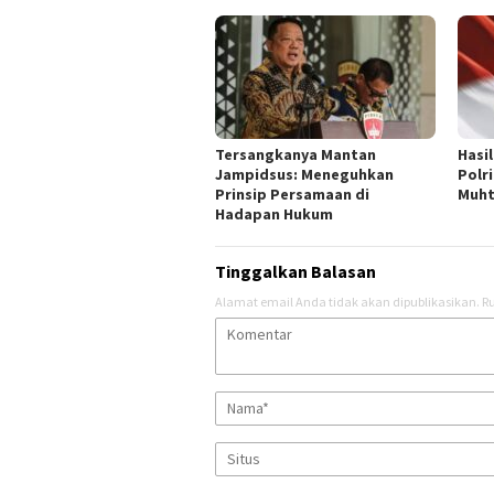
Tersangkanya Mantan
Hasi
Jampidsus: Meneguhkan
Polri
Prinsip Persamaan di
Muht
Hadapan Hukum
Tinggalkan Balasan
Alamat email Anda tidak akan dipublikasikan.
Ru