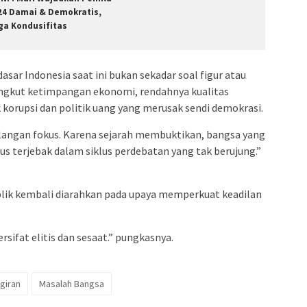
24 Damai & Demokratis,
ga Kondusifitas
r Indonesia saat ini bukan sekadar soal figur atau
angkut ketimpangan ekonomi, rendahnya kualitas
 korupsi dan politik uang yang merusak sendi demokrasi.
ehilangan fokus. Karena sejarah membuktikan, bangsa yang
us terjebak dalam siklus perdebatan yang tak berujung.”
lik kembali diarahkan pada upaya memperkuat keadilan
sifat elitis dan sesaat.” pungkasnya.
ggiran
Masalah Bangsa