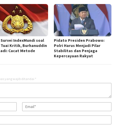
l Survei IndexMundi soal
Pidato Presiden Prabowo:
 Tuai Kritik, Burhanuddin
Polri Harus Menjadi Pilar
adi: Cacat Metode
Stabilitas dan Penjaga
Kepercayaan Rakyat
as yang wajib ditandai
*