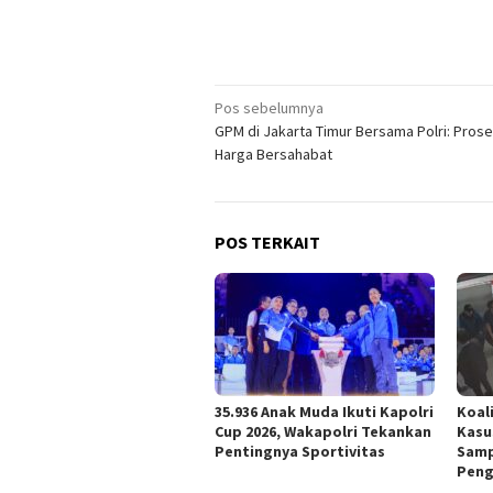
Navigasi
Pos sebelumnya
GPM di Jakarta Timur Bersama Polri: Prose
pos
Harga Bersahabat
POS TERKAIT
35.936 Anak Muda Ikuti Kapolri
Koali
Cup 2026, Wakapolri Tekankan
Kasu
Pentingnya Sportivitas
Samp
Peng