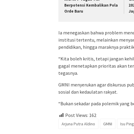
Berpotensi Kembalikan Pola
20
Orde Baru
Ja
Ia menegaskan bahwa problem mendasa
institusi tertentu, melainkan meny
pendidikan, hingga maraknya praktik
“Kita boleh kritis, tetapi jangan k
gagal menetapkan prioritas akan ter
tegasnya.
GMNI menyerukan agar diskursus pub
sosial dan kedaulatan rakyat.
“Bukan sekadar pada polemik yang ber
Post Views:
162
Arjuna Putra Aldino
GMNI
Isu Pin