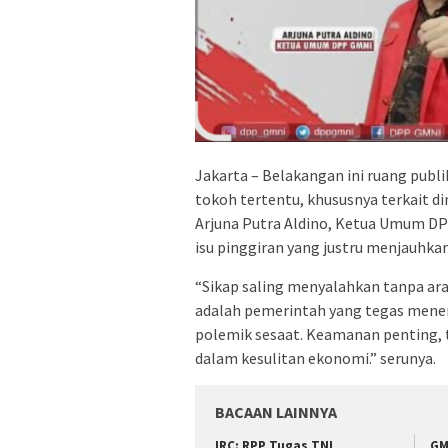
Jakarta – Belakangan ini ruang publ
tokoh tertentu, khususnya terkait 
Arjuna Putra Aldino, Ketua Umum DPP
isu pinggiran yang justru menjauhka
“Sikap saling menyalahkan tanpa ar
adalah pemerintah yang tegas menen
polemik sesaat. Keamanan penting, t
dalam kesulitan ekonomi.” serunya.
BACAAN LAINNYA
IRC: RPP Tugas TNI
GM