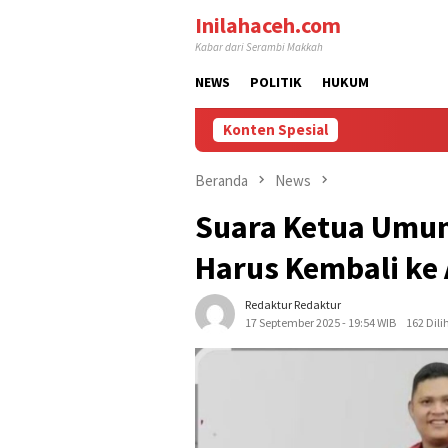
Loncat
Inilahaceh.com
ke
Kabar dari Serambi Makkah
konten
NEWS
POLITIK
HUKUM
Konten Spesial
Beranda
News
Suara Ketua Umum
Harus Kembali ke
Redaktur Redaktur
17 September 2025 - 19:54 WIB
162 Dili