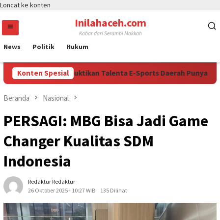
Loncat ke konten
Inilahaceh.com
Kabar dari Serambi Makkah
News
Politik
Hukum
apolri Cup 2026 Buktikan Talenta E-Sports Daerah Punya Kesempa
Konten Spesial
Beranda
Nasional
PERSAGI: MBG Bisa Jadi Game
Changer Kualitas SDM
Indonesia
Redaktur Redaktur
26 Oktober 2025 - 10:27 WIB
135 Dilihat