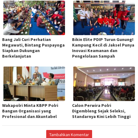
Bang Jali Curi Perhatian
Bikin Elite PDIP Turun Gunung!
Megawati, Bintang Puspayoga
Kampung Kecil di Jaksel Punya
Siapkan Dukungan
Inovasi Keamanan dan
Berkelanjutan
Pengelolaan Sampah
Wakapolri Minta KBPP Polri
Calon Perwira Polri
Bangun Organisasi yang
Digembleng Sejak Seleksi,
Profesional dan Akuntabel
Standarnya Kini Lebih Tinggi
Tambahkan Komentar