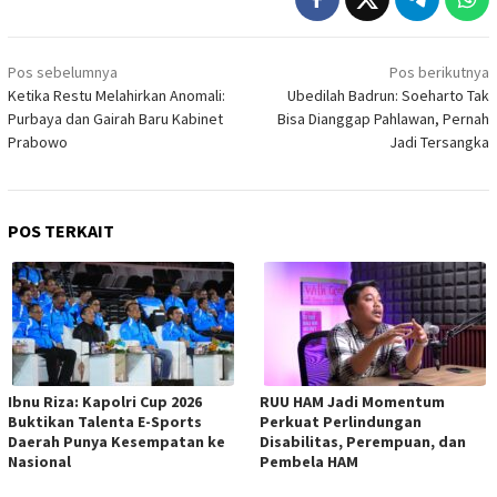
Navigasi
Pos sebelumnya
Pos berikutnya
pos
Ketika Restu Melahirkan Anomali:
Ubedilah Badrun: Soeharto Tak
Purbaya dan Gairah Baru Kabinet
Bisa Dianggap Pahlawan, Pernah
Prabowo
Jadi Tersangka
POS TERKAIT
Ibnu Riza: Kapolri Cup 2026
RUU HAM Jadi Momentum
Buktikan Talenta E-Sports
Perkuat Perlindungan
Daerah Punya Kesempatan ke
Disabilitas, Perempuan, dan
Nasional
Pembela HAM