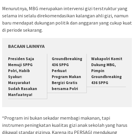
Menurutnya, MBG merupakan intervensi gizi terstruktur yang
selama ini selalu direkomendasikan kalangan ahli gizi, namun
baru mendapat dukungan politik dan anggaran yang cukup kuat
di periode sekarang.
BACAAN LAINNYA
Presiden Saja
Groundbreaking
Wakapolri Komit
Memuji SPPG
436 SPPG
Dukung MBG,
Polri, Habib
Perkuat
Pimpin
Syakur:
Program Makan
Groundbreaking
Masyarakat
Bergizi Gratis
436 SPPG
Sudah Rasakan
bersama Polri
Manfaatnya!
“Program ini bukan sekadar membagi makanan, tapi
instrumen peningkatan kualitas gizi anak sekolah yang harus
dikawal standar gizinya. Karena itu PERSAGI mendukung